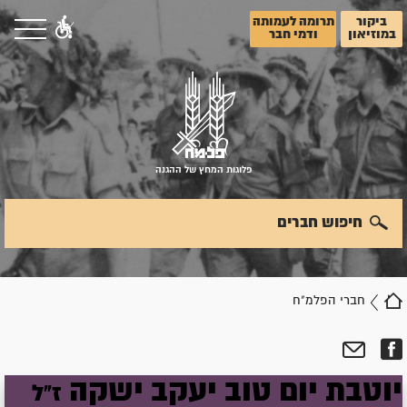
ביקור
תרומה לעמותה
במוזיאון
ודמי חבר
פלוגות המחץ של ההגנה
חיפוש חברים
חברי הפלמ"ח
יוטבת
יום טוב
יעקב
ישקה
ז"ל