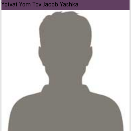
Yotvat Yom Tov Jacob Yashka