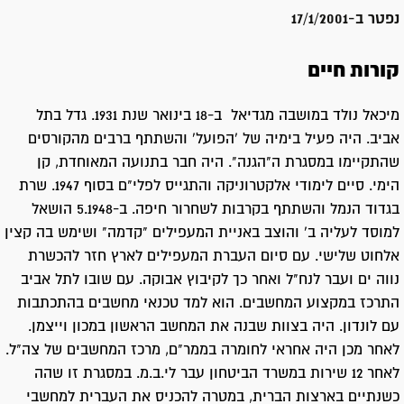
נפטר ב-
17/1/2001
קורות חיים
מיכאל נולד במושבה מגדיאל ב-18 בינואר שנת 1931. גדל בתל
אביב. היה פעיל בימיה של 'הפועל' והשתתף ברבים מהקורסים
שהתקיימו במסגרת ה"הגנה". היה חבר בתנועה המאוחדת, קן
הימי. סיים לימודי אלקטרוניקה והתגייס לפלי"ם בסוף 1947. שרת
בגדוד הנמל והשתתף בקרבות לשחרור חיפה. ב-5.1948 הושאל
למוסד לעליה ב' והוצב באניית המעפילים "קדמה" ושימש בה קצין
אלחוט שלישי. עם סיום העברת המעפילים לארץ חזר להכשרת
נווה ים ועבר לנח"ל ואחר כך לקיבוץ אבוקה. עם שובו לתל אביב
התרכז במקצוע המחשבים. הוא למד טכנאי מחשבים בהתכתבות
עם לונדון. היה בצוות שבנה את המחשב הראשון במכון וייצמן.
לאחר מכן היה אחראי לחומרה בממר"ם, מרכז המחשבים של צה"ל.
לאחר 12 שירות במשרד הביטחון עבר לי.ב.מ. במסגרת זו שהה
כשנתיים בארצות הברית, במטרה להכניס את העברית למחשבי