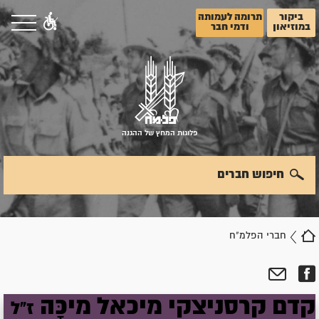
ביקור
תרומה לעמותה
במוזיאון
ודמי חבר
פלוגות המחץ של ההגנה
חיפוש חברים
חברי הפלמ"ח
קדם
קרסניצקי
מיכאל
מיכָּה
ז"ל