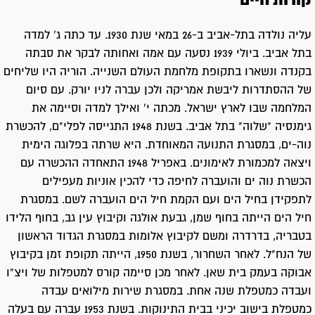
קורות חיים
עליה נולדה בתל-אביב ב-26 במאי שנת 1930. עד כתה ג' למדה
בתל אביב. ביולי 1939 נסעה עם אמה ואחותה לבקר את סבתה
בקנדה ונשארו בתקופת מלחמת העולם השנייה. הוריה היו שליחים
של ההסתדרות ליבשת אמריקה ולכן עברה לניו יורק. עם סיום
המלחמה שבו לארץ ישראל. מכתה י' ואילך למדה וסיימה את
גימנסיה "שלוה" בתל אביב. בשנת 1948 התגייסה לפלי"ם, להכשרת
נוה-ים, במסגרת התנועה המאוחדת. היא שרתה בפלוגה הימית
ויצאה למכמורת לאימונים. באפריל 1948 התאחדה ההכשרה עם
הכשרת נוה ים והועברה לחיפה כדי להכין אוניות מעפילים
לתפקידן בחיל הים ועם הקמת חיל הים הועברה לשם. במסגרת
חיל הים הייתה בחוף שמן, גבעת אולגה וקיבוץ עין גב, בחוף הלידו
בטבריה, בדרדרה ומשם לקיבוץ אלומות במסגרת הגדוד הראשון
של הנח"ל. לאחר השחרור, בשנת 1950, הייתה תקופת זמן בקיבוץ
אבוקה בעמק בית שאן. לאחר מכן סיימה קורס למטפלות של ויצ"ו
ועבדה כמטפלת שנה אחת. במסגרת שירות מילואים עבדה
כמטפלת בישוב יכיני בבית התינוקות. בשנת 1953 עברה עם בעלה