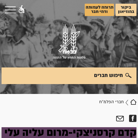
ביקור
תרומה לעמותה
במוזיאון
ודמי חבר
פלוגות המחץ של ההגנה
חיפוש חברים
חברי הפלמ"ח
קדם
קרסניצקי-מרום
עליה
עלי