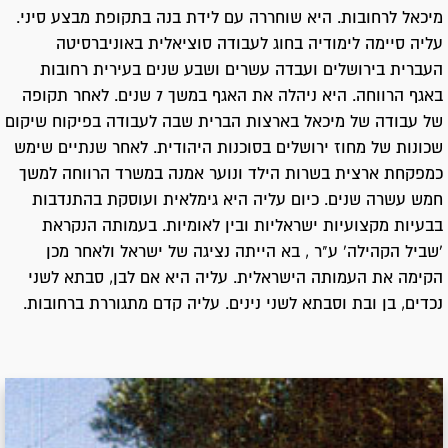
מיכאל לרחובות. היא שוחררה עם לידת בנה בתקופת מבצע סיני.
עליה סיימה לימודיה בחוג לעבודה סוציאלית באוניברסיטה
העברית בירושלים ועבדה עשרים ושבע שנים בעירית רחובות
באגף הרווחה. היא ניהלה את האגף במשך 7 שנים. לאחר תקופה
של עבודה של מיכאל בארצות הברית שבה לעבודה בפיקוח שיקום
שכונות של מחוז ירושלים בסוכנות היהודית. לאחר שנתיים שימש
כמפקחת ארצית בשרות הילד ונוער אמנה במשרד הרווחה למשך
חמש עשרה שנים. כיום עליה היא גימלאית ועוסקת בהתנדבות
בבעיות מקצועיות ישראליות ובין לאומיות. בעמותה הנקראת
'שביל הקהילה' ע"ר , בא הייתה נציגה של ישראל ולאחר מכן
הקימה את העמותה הישראלית. עליה היא אם לבן, סבתא לשני
נכדים, בן ובת וסבתא לשני נינים. עליה קדם מתגוררת ברחובות.