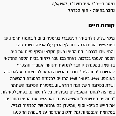
נפטר ב-
-כ"ז אייר תשכ"ז, 6/6/1967
נקבר ב
חיפה - חוף הכרמל
קורות חיים
מיקי שליט נולד בעיר קניגסברג בגרמניה ביום ו' בתמוז תרפ"ו, 18
ביוני 1926. הוריו מרגה ורודולף הרמן עלו ארצה בשנת 1937
והתיישבו בכרכור. הם הקימו משק חקלאי ומיקי סיים את בית
הספר העממי בכרכור. לאחר מכן עבר ללמוד בבית הספר החקלאי
בן-שמן. במסגרת זו חבר לתנועת "הנוער העובד" והצטרף
להכשרת "החושלים". חברי ההכשרה הגיעו לקבוצת גבע להכשרה
באוגוסט 1944. בינואר 1945 התגייס לפלמ"ח במסגרת ההכשרה
ושרת בפלוגה ו' של הגדוד הראשון. במסגרת הפלוגה השתתף
בפריצה למחנה המעפילים בעתלית, בליל הגשרים, בסיוע לפעילות
"החולייה היבשתית" והשיא היה בינואר 1946, עת הקימו החברים
את היישוב ג'יב-יוסוף [עמיעד] כהיאחזות של הפלמ"ח בגליל.
במלחמת העצמאות נטל חלק בהתקפה על משטרת הר כנען