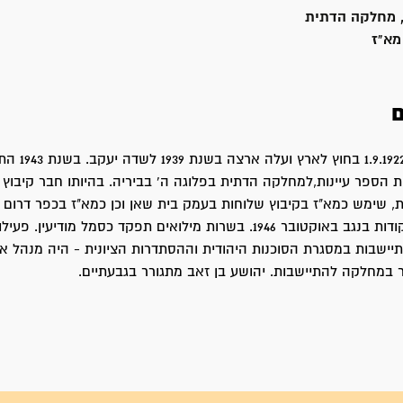
, מחלקה הדתית
מא"ז
ם
יהושע נולד ב- .1922
הספר עיינות,למחלקה הדתית בפלוגה ה' בביריה. בהיותו חבר קיבוץ
 שימש כמא"ז בקיבוץ שלוחות בעמק בית שאן וכן כמא"ז בכפר דרום ב
אחת עשרה הנקודות בנגב באוקטובר 1946. בשרות מילואים תפקד כסמל מודיעין.
ישבות במסגרת הסוכנות היהודית וההסתדרות הציונית - היה מנהל אזו
ר במחלקה להתיישבות. יהושע בן זאב מתגורר בגבעתיים.