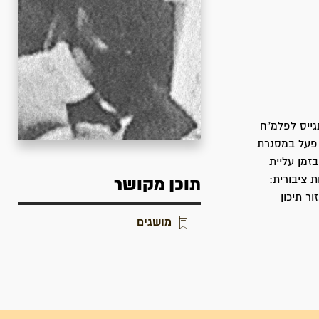
1.9 בחוץ לארץ ועלה ארצה בשנת 1939 לשדה יעקב. בשנת 1943 התגייס לפלמ"ח
 פעל במסגרת
זמן עליית
 פעילות ציבורית:
תוכן מקושר
ר תיכון
מושגים