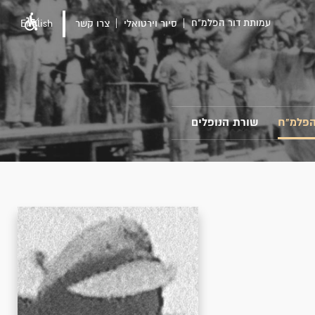
עמותת דור הפלמ"ח
סיור וירטואלי
צרו קשר
English
הפלמ"ח
שורת הנופלים