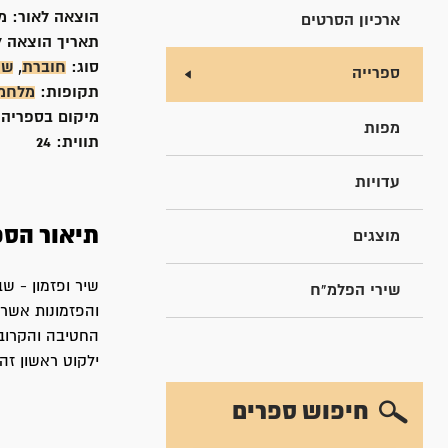
הוצאה לאור:
מ
ארכיון הסרטים
תאריך הוצאה ל
סוג:
חוברת
,
שי
ספרייה
תקופות:
מלחמ
מיקום בספריה
מפות
תווית:
24
עדויות
תיאור הספ
מוצגים
שיר ופזמון - ש
שירי הפלמ"ח
והפזמונות אשר 
החטיבה והקרובי
ילקוט ראשון זה
חיפוש ספרים