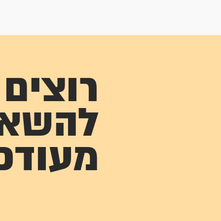
רוצים
להשא
מעודכ