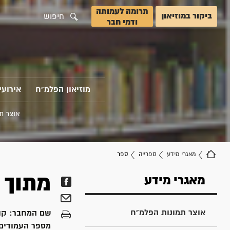
תרומה לעמותה
ביקור במוזיאון
חיפוש
ודמי חבר
מוזיאון הפלמ"ח
אירועי
אוצר ת
מאגרי מידע
ספרייה
ספר
מתוך ילקוט
מאגרי מידע
אוצר תמונות הפלמ"ח
שם המחבר:
קו
מספר העמודים