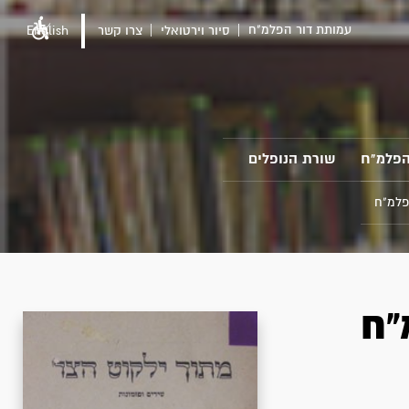
עמותת דור הפלמ"ח
סיור וירטואלי
צרו קשר
English
הפלמ"ח
שורת הנופלים
פלמ"ח