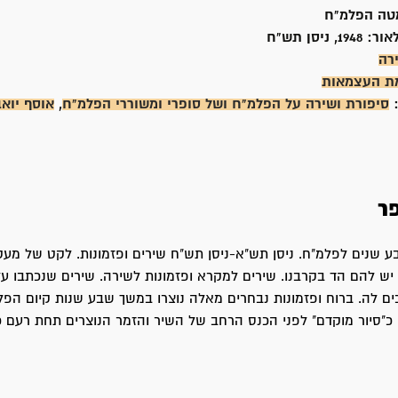
טה הפלמ"ח
אור:
1948, ניסן תש"ח
רה
ת העצמאות
:
סיפורת ושירה על הפלמ"ח ושל סופרי ומשוררי הפלמ"ח
,
אוסף יואב
ר
בע שנים לפלמ"ח. ניסן תש"א-ניסן תש"ח שירים ופזמונות. לקט של מע
יש להם הד בקרבנו. שירים למקרא ופזמונות לשירה. שירים שנכתבו על 
ם לה. ברוח ופזמונות נבחרים מאלה נוצרו במשך שבע שנות קיום הפלמ
 כ"סיור מוקדם" לפני הכנס הרחב של השיר והזמר הנוצרים תחת רעם כ