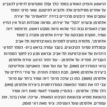
הראשון והפרק האחרון בספר הֵלך ומֶלך מוקדשים לניסיון להצביע
על אחדים מסילופים אלה ולהביא לתיקונם. שאר פרקי הספר
עוקבים אחר היבטים מרכזיים בזירה "הלאומית" של יצירת
אלתרמן ובערוץ "הקל" של יצירתו, ומראה שככלות הכול אין החיץ
שבין האגפים גבוה כפי שהוא נראה ממבט ראשון. פרופסור זיוה
שמיר, חוקרת מובהקת של יצירת אלתרמן וחברה ב"מוסד
אלתרמן", מלמדת בחוגים לספרות באוניברסיטת תל-אביב
ובמכללת סמינר הקיבוצים. בעבר עמדה בראש בית- הספר למדעי
היהדות של אוניברסיטת תל-אביב ובראש מכון כץ לחקר הספרות
העברית. ספריה על אלתרמן - עוד חזור הניגון: שירת אלתרמן
בראי המודרניזם (1989), על עת ועל אתר: פואטיקה ופוליטיקה
ביצירת אלתרמן (1999), תבת הזמרה חוזרת: על שירי הילדים של
אלתרמן (2005). כמו כן ערכה פרופ' זיוה שמיר ביחד עם פרופ'
צבי לוז את הספר הפואמה המודרניסטית ביצירת אלתרמן (1991).
הלך ומלך: אלתרמן - בוהמיין ומשורר לאומי מאת זיוה שמיר
בהוצאת ספרא ובהוצאת הקיבוץ המאוחד, עריכה: אהרן ברגר, 359
עמודים. אלתרמן שעל העטיפה: ציור מאת רוני סומק.