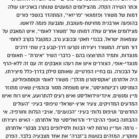
וכתר השירה הקלה. מהצילומים המעטים שנותרו בארכיונו עולה
דמות של משורר ופזמונאי "פריזאי", המתהדר בנשפי פורים
בהופעה אוּרבּנית מחויטת-מעונבת, ומגבעת פנמה לראשו.
מצילומים אחרים עולה דמותו של "משורר לאומי", איש המאבק על
עצמאות ישראל, בבגדי חאקי ובכובע גרב, כמקובל בקרב לוחמי
דור תש"ח. המשורר ויצירתו נקרעו דרך-קבע בין שתי דרכים
מנוגדות, ותמיד התרוצצו בהם - כדברי השיר "איגרת" - תאומים
מנוגדי-אופי, הצוררים איש את רעהו ונאבקים זה עם זה ללא-הרף
על הבכורה. גם בחייו הפרטיים, שאותם סילק בדרך-כלל מיצירתו,
היה אלתרמן "אוקסימורון מהלך": משורר לאומי וקוסמופוליטן,
הומניסט ו"ביטחוניסט", איש משפחה מסור ובוהמיין שאינו מתנזר
מיין ומנשים, אינדיווידואליסט ואיש רֵעים להתרועע, איש רוח ואיש
המדעים המדויקים, צעיר ארץ-ישראלי טיפוסי בעיני "העולים
החדשים" וטיפוס גלותי בעיני "הכנענים", אויבי הגלות וחורפיה. אי
ההבחנה באופי ההיברידי והדואליסטי של אלתרמן - האיש ויצירתו
- גרמה ועדיין גורמת לאי הבנות ולסילופים בקרב מבקרי אלתרמן
וחוקריו, המזהים בטעות ב"זברה" את אחד מצבעיה בלבד. הפרק