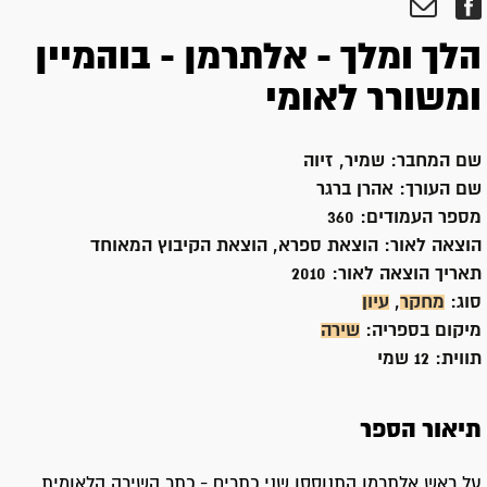
הלך ומלך - אלתרמן - בוהמיין
ומשורר לאומי
שם המחבר:
שמיר, זיוה
שם העורך:
אהרן ברגר
מספר העמודים:
360
הוצאה לאור:
הוצאת ספרא, הוצאת הקיבוץ המאוחד
תאריך הוצאה לאור:
2010
סוג:
מחקר
,
עיון
מיקום בספריה:
שירה
תווית:
12 שמי
תיאור הספר
על ראש אלתרמן התנוססו שני כתרים - כתר השירה הלאומית