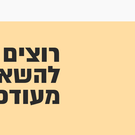
רוצים
להשא
מעודכ