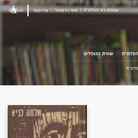
עמותת דור הפלמ"ח
סיור וירטואלי
צרו קשר
English
הפלמ"ח
שורת הנופלים
פלמ"ח