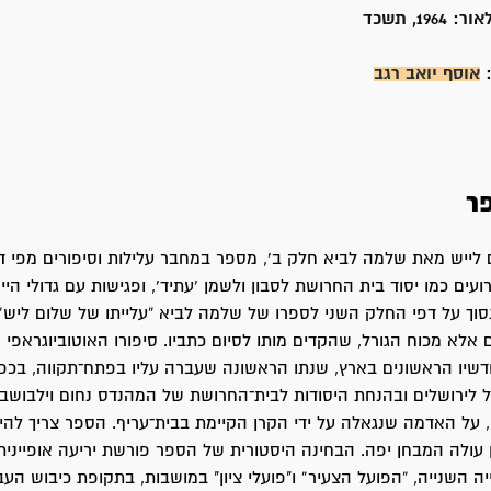
אור:
1964, תשכד
:
אוסף יואב רגב
ר
 לייש מאת שלמה לביא חלק ב', מספר במחבר עלילות וסיפורים מפי דמ
נסוך על דפי החלק השני לספרו של שלמה לביא “עלייתו של שלום ליש”
אלא מכוח הגורל, שהקדים מותו לסיום כתביו. סיפורו האוטוביוגראפי
דשיו הראשונים בארץ, שנתו הראשונה שעברה עליו בפתח־תקווה, בכפ
 לירושלים ובהנחת היסודות לבית־החרושת של המהנדס נחום וילבושביץ
, על האדמה שנגאלה על ידי הקרן הקיימת בבית־עריף. הספר צריך להי
 עולה המבחן יפה. הבחינה היסטורית של הספר פורשת יריעה אופיינית 
יה השנייה, “הפועל הצעיר” ו"פועלי ציון" במושבות, בתקופת כיבוש הע