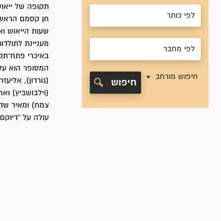
תקופה של ייאוש
חן קסמם הראשו
שעות הייאוש וא
מעניינת לתולדו
באיכרי פתח־תקו
המסופר הוא על 
חיפוש מורחב
(גורדון), אליעזר
חיפוש
(וילבושביץ) ואח
צמח) ומאיר שדה 
עולה על “דיוקם