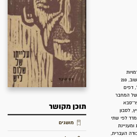
ויות
מהיישוב ועל אירועים כמו יסוד בית החרושת לסבון ולשמן 'עתיד', ופגישות עם גדולי היישוב, 210
, דפים
 של המחבר
ר־סבא
תוכן מקושר
, לסבון
מדד לפי שתי
מושגים
ומעניינת
בודה העברית,