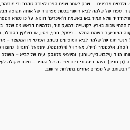
 ולבטים מבפנים. – שרק לאחר שנים הפכו לאגדה זוהרת ודי מוגזמת, 
ני. ספרו של שלמה לביא חושף בכנות מפרקיה של אותה תקופה מבל
וזלת־היד שלא תמיד באו באשמת ה"איכרים" דווקא. על כן נקרא הספר
ת ההתיישבות בארץ, לקושייה ולמועקותיה, ולדמויות הראשונים שלה, בי
וה המופיעים בשמם המלא – פסקל, חפץ, גיסין, או רוצ’קין הסנדלר, וב
אנשי חוגו של שלמה לביא המופיעים בשמם הפרטי או המקוצר – אהרו
 (יפה), אלכסנדר (זייד), מאיר ויל (וילקנסקי), יחזקאל (חנקין), נחום וי
ותו מניה (וילבושביץ־שוחט). ומיוצאי פלונסק, עירו של לביא – משולם 
(בן־גוריון). מימד היסטורי־ביוגראפי זה של הספר – חיותו שקולה לעי
” ויבשותם של ספרים אחרים בתולדות היישוב.