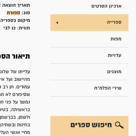
תאריך הוצאה ל
ארכיון הסרטים
סוג:
ספורת
מיקום בספריה
ספרייה
תווית:
12 לבי
מפות
עדויות
תיאור הספ
מוצגים
עלייתו של שלום
עמודים. חן רב 
שירי הפלמ"ח
שסיפורם לא תם 
נמשך על פני חו
בראשיתה, בטיול
ולשמן, בבן־שמן
חיפוש ספרים
בחינות ובשתיהן
מחיי אנשי העלי