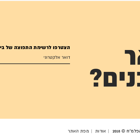
הצטרפו לרשימת התפוצה של בי
ר
נים?
מ"ח © 2018
אודות
מפת האתר