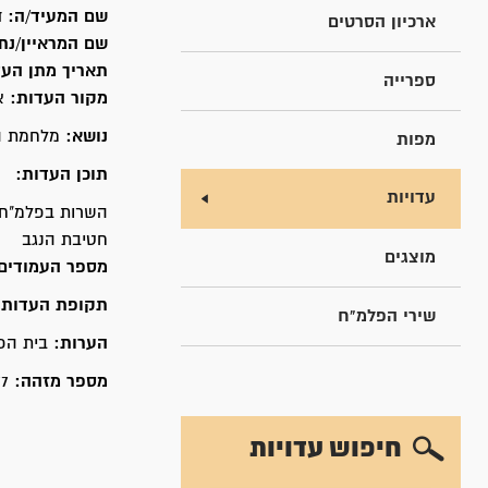
שם המעיד/ה:
ד
ארכיון הסרטים
שם המראיין/נת
תאריך מתן הע
ספרייה
מקור העדות:
א
נושא:
מלחמת הע
מפות
תוכן העדות:
עדויות
השרות בפלמ"ח 
חטיבת הנגב
מוצגים
מספר העמודים
תקופת העדות
שירי הפלמ"ח
הערות:
בית הפל
מספר מזהה:
77
חיפוש עדויות