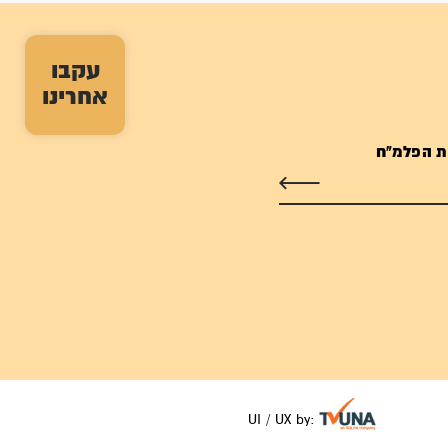
עקבו
אחרינו
ת הפלמ"ח
UI / UX by: