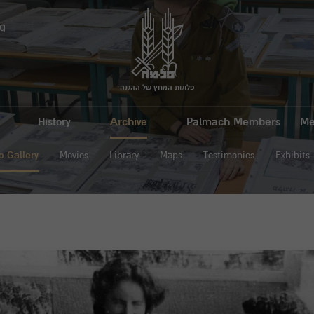
g
פלוגות המחץ של ההגנה
History
Archive
Palmach Members
Me
o Gallery
Movies
Library
Maps
Testimonies
Exhibits