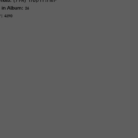
יהודה דרקסלר (אידל)
Photo:
 in Album:
26
r:
4190