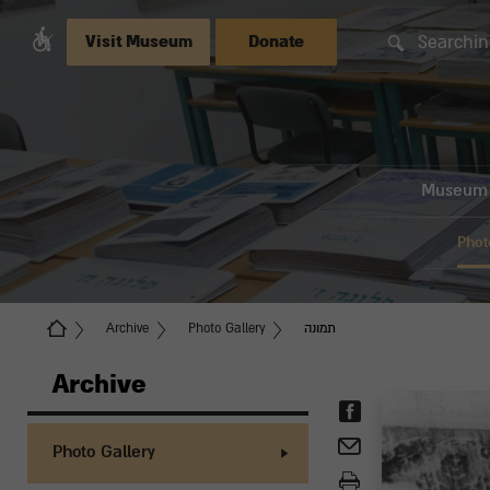
Searchin
Visit Museum
Donate
Museum
Phot
תמונה
Photo Gallery
Archive
Archive
Photo Gallery