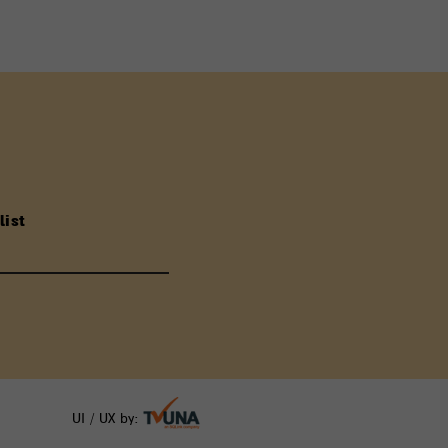
list
UI / UX by: