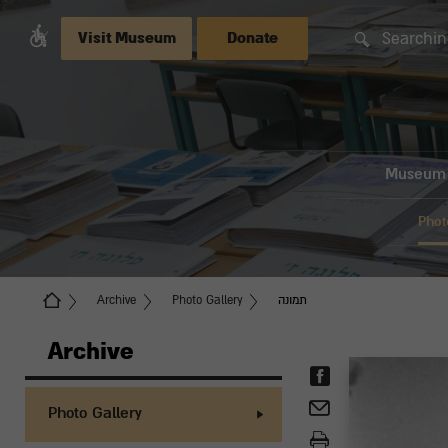
Searchin
Visit Museum
Donate
Museum
Phot
תמונה
Photo Gallery
Archive
Archive
Photo Gallery