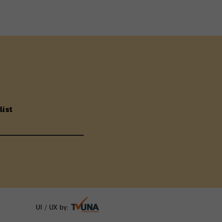
list
UI / UX by: