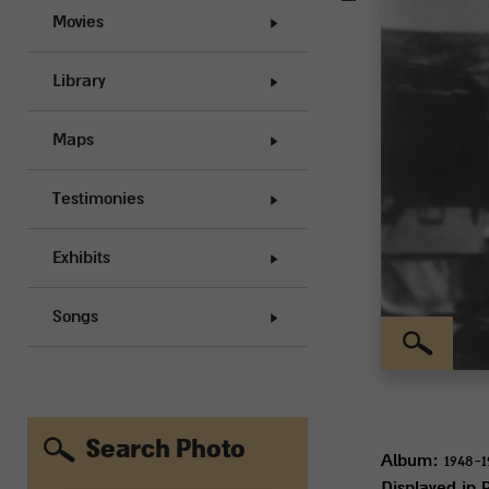
Movies
Library
Maps
Testimonies
Exhibits
Songs
Search Photo
Album:
Displayed in 