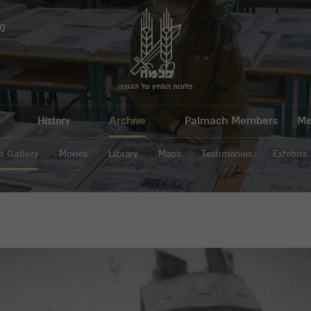
g
פלוגות המחץ של ההגנה
History
Archive
Palmach Members
Me
o Gallery
Movies
Library
Maps
Testimonies
Exhibits