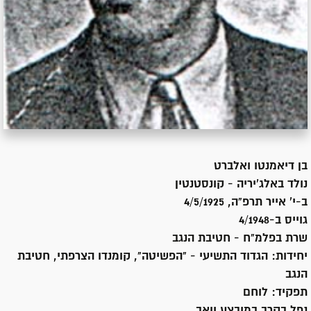
בן
דיאמנטו ואלברט
נולד ב
אלג'יריה - קונסטנטין
ב-י' אייר תרפ"ה, 4/5/1925
גוייס ב-
4/1948
שרת
בפלמ"ח - חטיבת הנגב
יחידות:
הגדוד התשיעי - "הפשיטה", קומנדו הצרפתי, חטיבת
הנגב
תפקיד:
לוחם
נפל בקרב במיבצע יואב