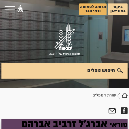
ביקור
תרומה לעמותה
במוזיאון
ודמי חבר
פלוגות המחץ של ההגנה
חיפוש נופלים
שורת הנופלים
אברג'ל
זרביב
אברהם
טוראי