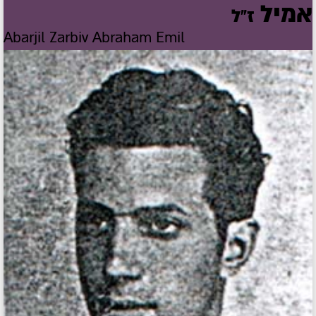
אמיל
ז"ל
Abarjil Zarbiv Abraham Emil