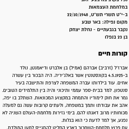
במלחמת העצמאות
ב-י"ט תשרי תש"ט, 22/10/1948
מקום נפילה:
באר שבע
נקבר ב
גבעתיים - נחלת יצחק
בן 23 בנפלו
קורות חיים
אברז'ל (זרביב) אברהם (אמיל) בן אלברט ודיאמנטן. נולד
ב-4.5.1925 בקונסטנטין אשר באלג'יריה. היה הבכור בין עשרה
אחים. עוד בילדותו עברה המשפחה לצרפת והתישבה בעיר
סנטפון. למד בבית-ספר עממי ותיכוני והיה בין התלמידים הטובים.
גמר את חוק לימודיו והתמחה במקצוע המכונאות. השתלב בו יפה,
אהב את עבודתו ותמך במשפחה, ולעתים קרובות עשה גם למעלה
מכוחותיו מרוב דאגתו להם. בימי גזירות מלחמת-העולם השניה לא
נפגע, אך למד לדעת כי הוא בגלות.
עם פרוץ מלחמת-השחרור בארץ החליט להתגייס למען המולדת.