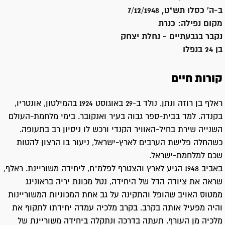
ב-ה' כסלו תש"ט, 7/12/1948
מקום נפילה:
כנרת
נקבר ב
גבעתיים - נחלת יצחק
בן 24 בנפלו
קורות חיים
ראלף בן רוזה ונתן. נולד ב-29 באוגוסט 1924 בהמילטון, אונטריו,
בקנדה. למד בבית-ספר גבוה בעיר ואנקובר. בימי מלחמת-העולם
השנייה שירת בחיל-האוויר הקנדי ורכש לו ניסיון רב בתעופה.
כשהחלה פלישת הערבים לארץ-ישראל, ניעור בו הרצון להטות
שכם למלחמת-ישראל.
באביב 1948 הגיע לארץ והצטרף לפלמ"ח, ליחידה משוריינת. ראלף,
שראה את ציודה הדל של היחידה, נטל מכונת יריה בראונינג
ממטוס האויב שהופל והתקינה על גב אחת המכוניות המשוריינות
והיה מפעיל אותה בקרב. בקרב מלכיה עמדה יחידתו לתקוף את
מלכיה מן העורף, תעתה בדרכה ונתקלה ביחידה משוריינת של