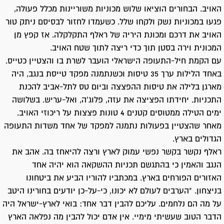
האויב. הבחורים הוציאו שלוש מכוניות משוריינות מכלל פעולה,
פגעו במכוניות נשק ולקחו שלל. כשעמדו לחזור לבסיסם ניתק טור
האויב את דרכם ומכונת היריה של ראלף התקלקלה. אז קפץ מן
המכונית וירה בסטן תוך כדי ריצה לתוך שטח האויב.
עם הקמת חיל-התעופה הישראלי הועבר לשרת בו והצטיין כטייס.
באחד הלילות ערך 35 טיסות וכשנתמנה מפקד טייסת בנגב, היה
מארגן בלילה את טיסות ההפצצה וביום טס לתל-אביב להכנת
התכניות. יחידתו הפציצה את עזה, פלוג'ה, ואל-עריש. בשלושה
ימים הטילה ממטוסים קטנים 4 טונות פצצות על ריכוזי האויב.
מאחר שהצטיין בפעולות נתמנה למפקד של אחד משדות התעופה
הגדולים בארץ.
ראלף נקשר בקשר נפשי עמוק לארץ ורצה להיאחז בה. אהב את
הנגב והאמין כי בהתגשם תכניות ההשקאה הוא יהיה אחד
האזורים הפורחים בארץ. במכתביו להוריו הביע את ביטחונו
בניצחון. "הערבים לעולם לא יכונו, כי-על-כן יודעים בחורינו היטב
על מה הם נלחמים. עליכם להבין דבר אחד: בואי לארץ-ישראל היה
הדבר הטוב שעשיתי מימיי. אין אדם יכול להבין מה נפלאה הארץ