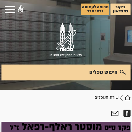
ביקור
תרומה לעמותה
במוזיאון
ודמי חבר
פלוגות המחץ של ההגנה
חיפוש נופלים
שורת הנופלים
מוסטר
ראלף-רפאל
פקד טיס
ז"ל