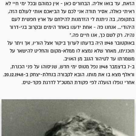
הזאת, עד בואו אליה. הבחורים כאן - אין כמוהם ובכל ימי חיי לא
ראיתי כאלה. אסיר תודה אני לכם על הביאכם אותי לעולם הזה,
בתקופה, בה ניתנת לי הזדמנות להילחם על ארץ חפשית לעם
היהודי... אנחנו פה - אחת ידענו באחד הימים ובקרוב בני-דרור
נהיה. רק לשם כך, אנו חיים פה."
באוקטובר 1948 היה בדעתו לערוך ביקור אצל הוריו, אך ויתר על
תוכניתו, מאחר שלא נמצא לו ממלא-מקום והחליט להישאר על
משמרתו עד לטיהור הנגב מן האויב.
ב-7 בדצמבר 1948 נפל מטוס ימי חדש, שניסוהו על פני הכנרת,
וראלף מצא בו את מותו. הובא לקבורה בנחלת-יצחק ב-20.12.1948.
אחרי נופלו הועלה לפי פקודת המטכ"ל לדרגת פקד-טיס.