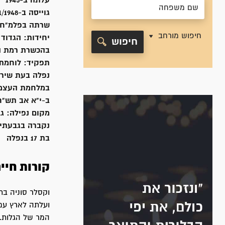
עלתה ב-
1945
גוייסה ב-
1/1948
שרתה
בפלמ"ח 
חיפוש מורחב
יחידות:
הגדוד 
חיפוש
בהכשרת רמת ה
תפקיד:
לוחמת
נפלה בעת שיר
במלחמת העצמ
ב-י"א אב תש"ח, 8/1948
מקום נפילה:
גב
נקברה ב
גבעתיי
בת 17 בנפלה
קורות חיי
המר של הגלות. 