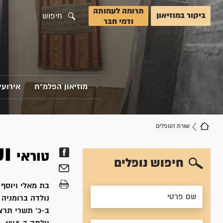
תרומה לעמותה
ביקור במוזיאון
חיפוש
ודמי חבר
מוזיאון הפלמ"ח
אירועי
שורת הנופלים
ו
טוראי
חיפוש נופלים
בת
מאלי ויוסף
נולדה ב
רומניה
ב-כ' תשרי תרצ"ב, 1931