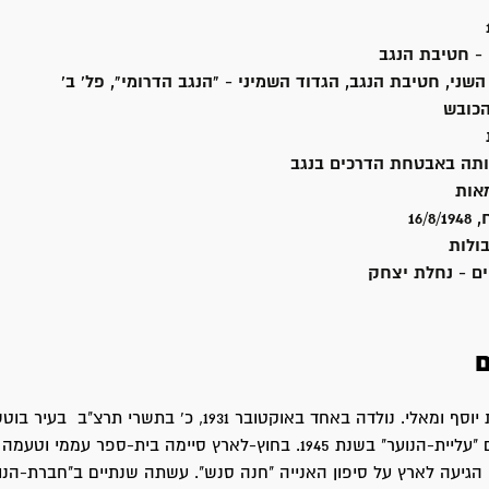
- חטיבת הנגב
השני, חטיבת הנגב, הגדוד השמיני - "הנגב הדרומי", פל' ב'
כובש
ותה באבטחת הדרכים בנגב
אות
16/
ולות
ם - נחלת יצחק
ם
וקסלר סוניה בת יוסף ומאלי. נולדה באחד באוקטובר 1931, כ' בתשרי 
ועלתה לארץ עם "עליית-הנוער" בשנת 1945. בחוץ-לארץ סיימה בית-ספר עממ
הגיעה לארץ על סיפון האנייה "חנה סנש". עשתה שנתיים ב"חברת-הנו