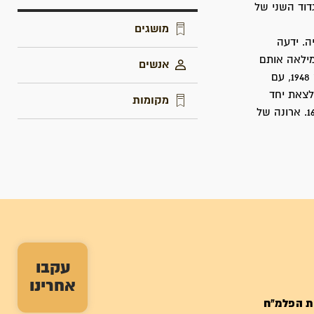
וד השני של
מושגים
. ידעה
מילאה אותם
אנשים
בנאמנות, יחד עם חבריה פעלה גם במשימות מבצעיות בנגב ונמנתה, החל מחודש מרס 1948, עם
לצאת יחד
מקומות
עם הבחורים לקרב, כאחת מהם. קיפחה חייה בדרך לגבולות במקרה-אסון ביום 16.8.1948. ארונה של
עקבו
אחרינו
ת הפלמ"ח