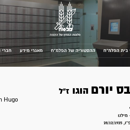
פלוגות המחץ של ההגנה
 בית הפלמ"ח
ההסטוריה של הפלמ"ח
מאגרי מידע
חברי 
בס
יורם
הוגו
ז"ל
m Hugo
מילנו
28/12