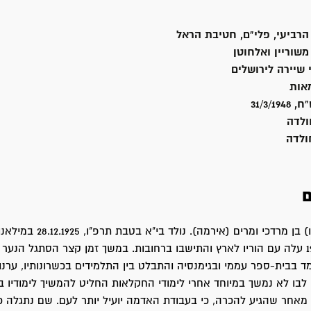
הרביעי, פלי"ם, חטיבת הראל
שוריין ואלחוטן
 שיירה לירושלים
אות
31/3/
לדה
ולדה
ם
טרבס יורם (הוגו) בן מרדכי ומרים (אירמה). נולד בי"א
באיטליה. ב-1939 עלה עם הוריו לארץ והתישבו ברחובות. במשך זמן קצר הסתגל הנע
ד בבית-ספר עממי ובגימנסיה והתבלט בין התלמידים בכשרונותיו, ערנות
לבו לא נמשך במיוחד אחרי לימודי החקלאות החליט להמשיך לימודיו 
 מאחר שהגיע להכרה, כי בעבודת האדמה יועיל יותר לעם. שם נתגלה 