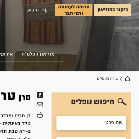
תרומה לעמותה
ביקור במוזיאון
חיפוש
ודמי חבר
מוזיאון הפלמ"ח
אירועי
שורת הנופלים
טר
סרן
חיפוש נופלים
בן
מרים ומרדכי
נולד ב
איטליה - 
ב-י"א טבת תרפ"ו, /1925