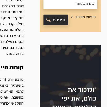
עלה ב-
1939
שרת
בפלמ"ח
יחידות:
הגדוד 
חיפוש מורחב
תפקיד:
מפקד מ
חיפוש
נפל בקרב בלווי
במלחמת העצמ
ב-כ' אדר ב תש"ח, 1948
מקום נפילה:
חו
נקבר ב
קיבוץ ח
בן 23 בנפלו
קורות חיי
לתנאי הארץ. למ
מחשבתו. אף כי 
החקלאי "כדורי"