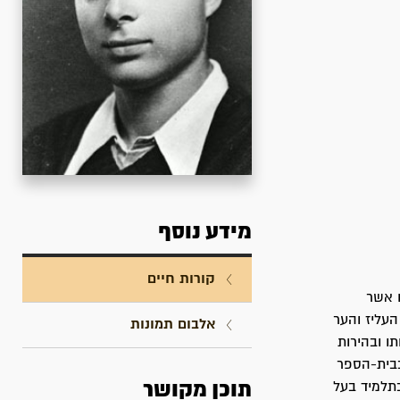
מידע נוסף
קורות חיים
 בטבת תרפ"ו, 28.12.1925 במילאנו אשר
ר העליז והער
אלבום תמונות
ו ובהירות
בבית-הספר
תוכן מקושר
כתלמיד בעל