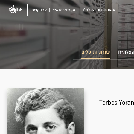
עמותת דור הפלמ"ח
סיור וירטואלי
צרו קשר
English
הפלמ"ח
שורת הנופלים
Terbes Yora