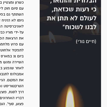
כשרון ומצטיין 
עם סיום חוק לימ
השתתף גם בפעו
גיוסו לא הזניח
לאוניברסיטה ה
על-ידי מוריו כ
את הרצאות הפרו
עם פרוץ מלחמת
לתפקיד אלחוטאי
השיירה ומנעו מ
לאחר שנפגע ביד
אמבולנס לתגבור
את המקום. הגיע
הטרקטוריסט נפג
דרך לסגת, פוצץ 
דבריו האחרונים