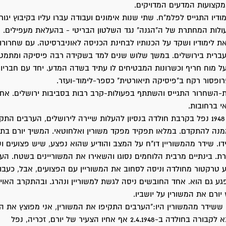
במקצועות המדעים המדויקים.
ודיו התגייס לפלמ"ח. שתי שנות אימונים ועבודה עברו עליו בקיבוץ יגור
לות המחתרת של ה"הגנה" נגד השלטון הבריטי - בהעלאת מעפילים. 
 את לימודיו ושקד על הכנותיו לבחינת הכניסה לאוניברסיטה. עם שחרורו
עברית בירושלים. במשך שלוש שנים למד בשקידה רבה פיסיקה ומתמטי
בעל מוח חריף וכשרונות המבטיחים לו עתיד בשדה המדע. יחד עם חבריו 
פסור רקח ב"פיסיקה תיאורטית" כספר-לימוד-ועזר.
-השחרור התגייס והשתתף בפעולות-קרב רבות בסביבות ירושלים. אחר
 ברחובות.
ביום 31 במארס 1948 נפל בקרבת חולדה בנסיון להעלות שיירה לירושלים, הערבים הת
מנה להתקדם. במלאו תפקיד מפקד משורין ואלחוטאי. המשיך יורם בתפ
ו. שידר מהמשוריין דו"ח על המצב והודיע שהוא נפצע, שיש פצועים ו
ת. בינתיים מרבית הלוחמים נסוגו והשאירו את המשוריינים בשטח. הע
 טרקטור מחולדה וניסה לסחוב את המשוריין עם הפצועים, אבל, כעבו
ע גם הוא. אחד החובשים ניסה לגשת למשוריין ונהרג. ובהתקרב האוי
יורם את המשורין על יושביו.
 ששידר מהמשורין היו:"הערבים התקיפו את המשורין, אני מפוצץ את המ
פצוע, סוף". הובא לקבורה בחולדה ב-2.4.1948 אף אחיו הצעיר של יורם, זכריה, נפל