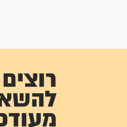
רוצים
להשא
מעודכ