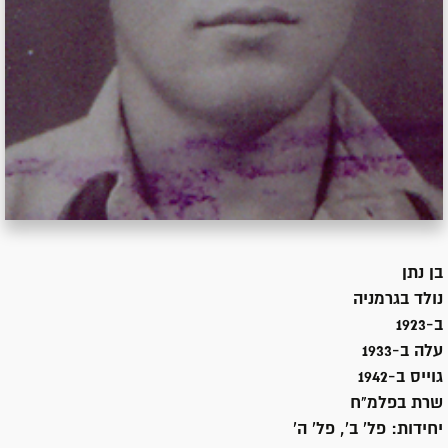
בן
נתן
נולד ב
גרמניה
ב-1923
עלה ב-
1933
גוייס ב-
1942
שרת
בפלמ"ח
יחידות:
פל' ב', פל' ה'