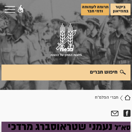
ביקור
תרומה לעמותה
במוזיאון
ודמי חבר
פלוגות המחץ של ההגנה
חיפוש חברים
חברי הפלמ"ח
נעמני
שטראוסברג
מרדכי
סא"ל