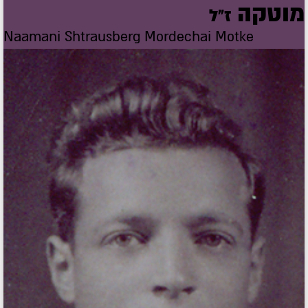
מוטקה
ז"ל
Naamani Shtrausberg Mordechai Motke