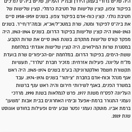
היה שליש גדודי בעמק הירדן ובגליל העליון, שליש ביה"ס למ"כים
בפיקוד צפון, קצין שלישות של חטיבת כרמלי, קצין שלישות של
חטיבת גולני. קצין כוח-אדם בפיקוד צפון. בשנים 1958-1959 סיים
את ביה"ס לפיקוד ומטה, שרת במטכ"ל/אכ"א, ובמה"ד/חי"ר. בשנים
1960-1963 היה קצין שלישות בפיקוד הדרום. בשנים 1963-1964, היה
מפקד קורס שלישות מתקדם. בשנת 1965 סיים את שרות הקבע.
במסגרת שרות המילואים, היה קצין שלישות אוגדתי במלחמת
ששת-הימים, בפיקוד הדרום. במלחמת יום-הכיפורים שרת בועדת
מל"ח עליונה. פעילות אזרחית: מזכיר חברת "טלרד", תעשיות
תקשורת חשמל ואלקטרוניקה בע"מ בשנים 1965-1974. היה ראש
אגף מנהל וכוח-אדם בחברת "ציתור" בשנים 1974-1976. עבד
במשרד הפנים, באגף לשירותי חירום והיה ראש ענף ברשות
העליונה לפס"ח משנת 1977. פרש לגמלאות בשנת 1990. מרדכי
נעמני התגורר ברמת-אפעל ובימיו האחרונים בבית אבות "משען"
ברמת אביו. מוטקה נעמני נפטר שבע ימים ופעילות בחודש אוגוסט
שנת 2019.