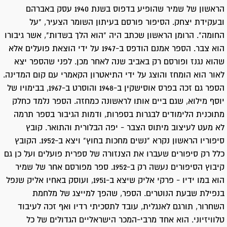
הראשון של שמיר שהופיע בדפוס בשנת 1940 עסק באברהם
ובעקידת יצחק. הסיפור פורסם בעיתון השומר הצעיר, "על
החומה". הרומן הראשון שכתב היה "הוא הלך בשדות", אשר גיבורו
הוא צבר. הספר אמנם הודפס ב-1947 על ידי הוצאת פועלים אלא
שהוא נגנז ופורסם רק באביב שנה לאחר מכן. לפני שהספר יצא
לאור הוא הומחז והוצג על ידי התיאטרון הקאמרי עם קום המדינה.
הספר גם זכה בפרס אוסישקין ב-1948 והוסרט ב-1967, בבימויו של
יוסף מילוא, שגם ביים אותו לראשונה כמחזה. הספר נלמד כחלק
מתוכנית הלימודים לבגרות בספרות, ודמות הגיבור בספר תרמה
לא מעט לעיצוב מיתוס הצבר - יפה הבלורית והתואר. קובץ
סיפוריו הראשון נקרא "נשים מחכות בחוץ" ויצא ב-1952. הקובץ
כלל רק סיפורים שעברו את הצנזורה של ספרית פועלים ועל כן גם
קיבוץ הסיפורים נעשה רק ב-1952. ספר מפורסם אחר של שמיר
הוא במו ידיו - פרקי אליק שיצא ב-1951, ועוסק באחיו אליק שנפל
בנפילת שבעת הנוטרים. הספר, שהפך למייצג של מלחמת
השחרור, תורגם לאנגלית, עובד לתסכיתי רדיו ואף זכה לעיבוד
טלוויזיוני. הוא אחד מרבי-המכר הישראליים הגדולים של כל