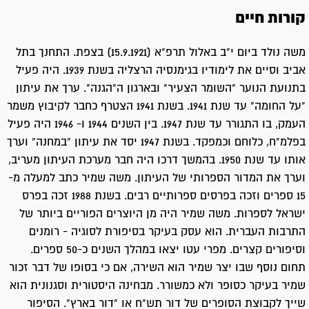
קורות חיים
משה נולד ביום י"ב באלול תרפ"א (15.9.1921) בצפת. התחנך בתל
אביב וסיים את לימודיו בגימנסיה הרצליה בשנת 1939. היה פעיל
בתנועת הנוער "השומר הצעיר" ובארגון ה"הגנה". ערך את עיתון
"על החומה" עד שנת 1941. בשנת 1941 הצטרף כחבר לקיבוץ משמר
העמק, בו התגורר עד שנת 1947. בין השנים 1944 ו- 1946 היה פעיל
בפלמ"ח, כלוחם וכמפקד. בשנת 1947 יסד את עיתון "במחנה" וערך
אותו עד שנת 1950. בהמשך דרכו היה חבר מערכת העיתון מעריב,
וערך את המדור הספרותי של העיתון. משה שמיר כתב למעלה מ-
15 ספרים וזכה בפרסים ספרותיים רבים. בשנת 1988 זכה בפרס
ישראל לספרות. משה שמיר היה מן היוצרים הפוריים ביותר של
התרבות העברית. הוא עסק בעיקר בסיפורת לסוגיה - רומנים
וסיפורים קצרים. מפרי עטו יצאו במהלך השנים כ-50 ספרים.
תחום נוסף שבו יצר שמיר הוא השירה, אם כי בסופו של דבר זכור
שמיר בעיקר כסופר ולא כמשורר. מבחינה היסטורית וסגנונית הוא
שייך לקבוצת הסופרים של דור תש"ח או "דור בארץ". הסיפור