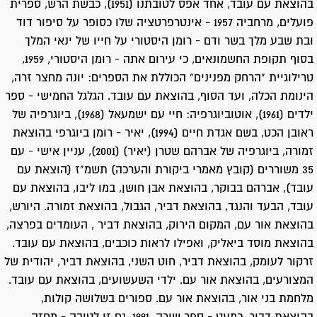
בהוצאת עם עובד, אחד אפס לטובתנו (1951), כבשת הרש, ספרית
פועלים, מרחביה 1957 - אינטרפרטציה שלו כסופר על סיפור דוד
ובת שבע מלך בשר ודם - רומן היסטורי על חייו של ינאי המלך
בסוף תקופת החשמונאים, כי עירום אתה - רומן היסטורי, 1959,
טרילוגיית "הרחק מפנינים" הכוללת את הספרים: יונה מחצר זרה,
הינומת הכלה, ועד הסוף, בהוצאת עם עובד. הגלגל החמישי - ספר
ילדים (1961), אוטוביוגרפיה: חיי עם ישמעאל (1968), ביוגרפיה של
ראובן הכט, בשם אגדת חיים (1994), יאיר - רומן ביוגרפי בהוצאת
זמורה, ביוגרפיה של אברהם שטרן (יאיר) (2001), עניין אישי - עם
35 משוררים (קובץ מאמרי ביקורת והערכה) תשמ"ז (הוצאת עם
עובד), אברהם בבוקר, בהוצאת אבן חושן, במו ליבו, בהוצאת עם
עובד, הבעד והנגד, בהוצאת דביר, הגבול, בהוצאת זמורה. היורש,
בהוצאת אור עם, המקום הירוק, בהוצאת דביר , העומדים בפרצה,
בהוצאת מוסד ביאליק, ואפילו לראות כוכבים, בהוצאת עם עובד.
זרקור לעומק, בהוצאת דביר, חוט השני, בהוצאת דביר, יהודית של
המצורעים, בהוצאת אור עם. ילדי השעשועים, בהוצאת עם עובד.
מלחמת בני אור, בהוצאת אור עם. ספורים בשלושה קולות,
בהוצאת דביר. כמעט - ספר שירה, 1991. גם זו לטובה - מחזה.