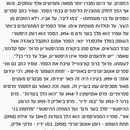
הזמנים, עד היום נמכרו יותר ממאה וחמישים אלף עותקים, והוא
אף הפך לחלק מתוכנית הלימודים בבתי הספר. שמיר כתב ספרים
נוספים על בני משפחתו - 'במו ליבו', על אביו, ו'לא רחוקים מן
העץ', על תולדות משפחת אימו. אחד הספרים המתורגמים ביותר
של שמיר הוא מלך בשר ודם מ-1954. הספר הוא רומן היסטורי
העוסק במלך אלכסנדר ינאי. הספר אמנם התקבל באהדה אצל
קהל הקוראים, אולם ספג ביקורת מההיסטוריון פרופ' יוסף קלוזנר,
שאמר: "יש ולפעמים סופר אינו היסטוריון, אבל עד כדי כך?".
לעומתו, פרופ' ברוך קורצווייל שיבח את הספר. שמיר כתב גם שני
ספרים אוטוביוגרפיים באופיים - 'תחת השמש' מ-1950, ו'כי עירום
אתה' מ-1959. בעיניו היה זה פאר יצירתו, אך מבקרים מעטים
מאוד מסכימים עמו בעניין זה. משה זכה כאמור גם למספר פרסים
ספרותיים: פרס אוסישקין ל-1948 על "הוא הלך בשדות" . פרס
ברנר ל-1953 על "במו ידיו" . פרס ביאליק ל-1955 על הרומן
ההיסטורי "מלך בשר ודם" ועל המחזה ההיסטורי "מלחמת בני
אור". ספריו המפורסמים: הוא הלך בשדות (1947) עד אילת (1950),
תחת השמש - רומן אוטוביוגרפי (1950), במו ידיו - פרקי אליק,