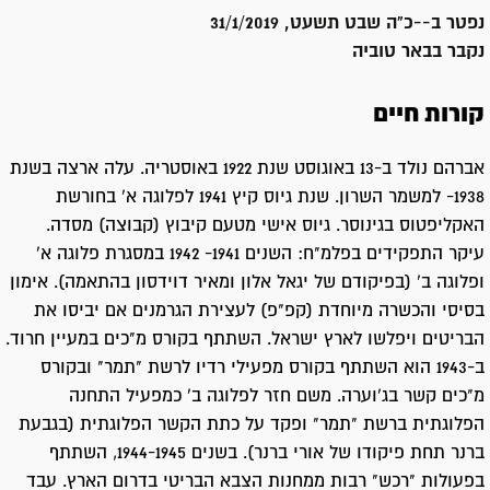
נפטר ב-
-כ"ה שבט תשעט, 31/1/2019
נקבר ב
באר טוביה
קורות חיים
אברהם נולד ב-13 באוגוסט שנת 1922 באוסטריה. עלה ארצה בשנת
1938- למשמר השרון. שנת גיוס קיץ 1941 לפלוגה א' בחורשת
האקליפטוס בגינוסר. גיוס אישי מטעם קיבוץ (קבוצה) מסדה.
עיקר התפקידים בפלמ"ח: השנים 1941- 1942 במסגרת פלוגה א'
ופלוגה ב' (בפיקודם של יגאל אלון ומאיר דוידסון בהתאמה). אימון
בסיסי והכשרה מיוחדת (קפ"פ) לעצירת הגרמנים אם יביסו את
הבריטים ויפלשו לארץ ישראל. השתתף בקורס מ"כים במעיין חרוד.
ב-1943 הוא השתתף בקורס מפעילי רדיו לרשת "תמר" ובקורס
מ"כים קשר בג'וערה. משם חזר לפלוגה ב' כמפעיל התחנה
הפלוגתית ברשת "תמר" ופקד על כתת הקשר הפלוגתית (בגבעת
ברנר תחת פיקודו של אורי ברנר). בשנים 1944-1945, השתתף
בפעולות "רכש" רבות ממחנות הצבא הבריטי בדרום הארץ. עבד