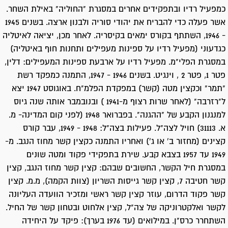
כמפעיל רדיו ובתפקידים אחרים במסגרת "החוליה" באילת השחר.
אשר פעלה כדי להבריח את יהודי סוריה ולבנון ארצה. בשנים 1945
- 1946, השתתף בקורס ימאים בקיסריה. לאחר מכן, יציאה לאיטליה
כגדעוני (מפעיל רדיו על ספינות מעפילים ותחנות חוף באיטליה)
במסגרת הפלי"מ. מפעיל רדיו על ארבעת ספינות המעפילים: דלין,
פטר 1, פטר 2 , וינגיט. בשנים 1946 - 1947, התמנה כמפקד רשת
"תמר" וכקצין מטה (קשר) במפקדת הפלמ"ח. באוגוסט 1947 יצא
ל"רזרבה" (לאחר שרות רצוף מ-1941 ) ובנובמבר אותה שנה גיוס
למנגנון הקבע של "ההגנה". בפברואר 1948 (לפני קום המדינה- מ.
א. 31113) חויל לצה"ל. פעילות בצה"ל: 1948 - 1949, עבר קורס
קצינים (מחזור ב' או ג') ואחריו התמנה כקצין קשר מחוז הנגב. מ-
1949 עד 1957 בצבא קבע. שירת בתפקידי פקוד ומטה שונים
במסגרת חיל הקשר, החשובים שבהם: קצין קשר מחוז הנגב, קצין
קשר חטיבה 7, קצין קשר גייסות השריון (צוות הקמה), מ.מ. קצין
קשר פקוד הדרום, עוזר קצין קשר ראשי ומזכיר הוועדה העליונה
לקשר ואלקטרוניקה של צה"ל, קצין אלחוט ובטחון קשר של החיל.
השתחרר כרס"ן. במילואים (עד 1976 בערך): פיקד על היחידה