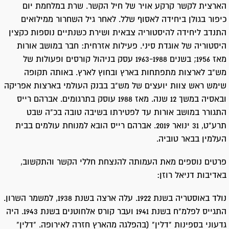
הארצית לקשר קרקע אויר של חיל הקשר. שרת במלחמת יום
כיפור בגולן ביחידה לאסוף שלל. לאחר גיל השחרור ממילואים
התנדב ליחידה להיסטוריה צבאית ושירת כשנתיים נוספות כקצין
היסטוריה של אוגדת סיני. פעילות אזרחית: חבר במושב אורות
מאז 1956; בשנים 1963-1988 עסק בניהול קורסים ופעולות של
מש"ב לארצות מתפתחות בארץ ובחוץ לארץ. באותה תקופה
שימש ראש צוות יועצים של מש"ב בבנק העולמי בארצות אפריקה
ובאסיה במשך 12 שנה. מאז 1988 עוסק בתרגומים. אברהם רייס
התגורר במושב אורות עד לפטירתו בשיבה טובה בכ"ה שבט
תרע"ט, 31 ינואר 2019. אברהם רייס הובא למנוחת עולמים בבית
העלמין בבאר טוביה.
פרטים נוספים מאת העמותה להנצחת חללי הקשר והתקשוב,
באדיבות דניאל רוזן:
נולד באוסטריה בשנת 1922. עלה ארצה בשנת 1938, למשמר השרון.
התגייס לפלמ"ח בשנת 1941 ועבר קורס אלחוטנים בשנת 1943. היה
גדעוני בספינות "דלין" (בהפלגה מהארץ חזרה לאירופה. "דלין"