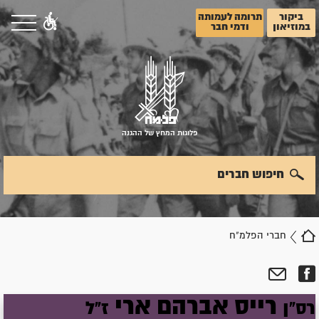
ביקור
תרומה לעמותה
במוזיאון
ודמי חבר
פלוגות המחץ של ההגנה
חיפוש חברים
חברי הפלמ"ח
רייס
אברהם
ארי
רס"ן
ז"ל