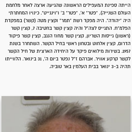
הייתה ספינת המעפילים הראשונה שהגיעה ארצה לאחר מלחמת
העולם השנייה), "פטר" א', "פטר" ב' ו"וינגייט". כינויו המחתרתי
היה "יהודה". היה מפקד רשת "תמר" וקצין מטה (קשר) במפקדת
הפלמ"ח. התגייס לצה"ל והיה קצין קשר בחטיבה 7, קצין קשר
(ראשון) גייסות השריון, קצין קשר מחוז הנגב, קצין קשר פיקוד
הדרום, קצין אלחוט ובטחון ראשי בחיל הקשר. השתחרר בשנת
1957. בשירות מילואים פיקד על היחידה הארצית של חיל הקשר
לקשר קרקע אוויר. אברהם ז"ל נפטר ביום ה', 31 בינואר. הלווייתו
תהיה ב-3 ינואר בבית העלמין באר טוביה.