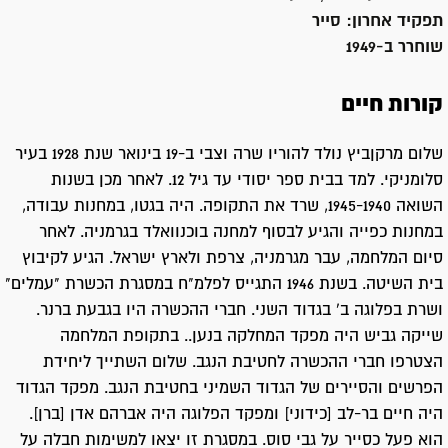
תפקיד אחרון:
סייר
שוחרר ב-
1949
קורות חיים
שלום מרקןביץ נולד להוריו שרה וצבי ב-19 בינואר שנת 1928 בעיר
סלומניקי. למד בבית ספר יסודי עד גיל 12. לאחר מכן בשנות
השואה 1945-1940, שרד את התקופה. היה בגטו, במחנות עבודה,
במחנות כפייה והגיע לבסוף למחנה בוכנוואלד בגרמניה. לאחר
סיום המלחמה, עבר מגרמניה, צרפת ולארץ ישראל. הגיע לקיבוץ
בית השיטה. בשנת 1946 התגייס לפלמ"ח במסגרת הכשרת "עמלים"
ושרת בפלוגה ב' בגדוד השני. חברי ההכשרה היו בגבעת ברנר.
שייקה גביש היה מפקד המחלקה בנען.. בתקופת המלחמה
הצטרפו חברי ההכשרה לחטיבת הנגב. שלום השתייך ליחידת
הפרשים והסיירים של הגדוד השמיני בחטיבת הנגב. מפקד הגדוד
היה חיים בר-לב [כידוני] ומפקד הפלוגה היה אברהם אדן [ברן].
הוא פעל כסייר על גבי סוס. במסגרת זו יצאו למשימות חבלה על