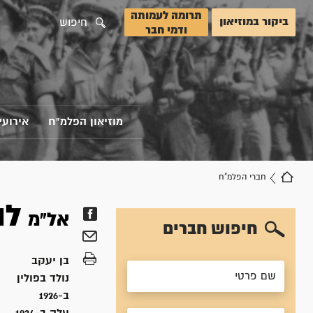
תרומה לעמותה
ביקור במוזיאון
חיפוש
ודמי חבר
מוזיאון הפלמ"ח
אירועי
חברי הפלמ"ח
לו
אל"מ
חיפוש חברים
בן
יעקב
נולד ב
פולין
ב-1926