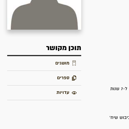
תוכן מקושר
מושגים
ספרים
בפברואר 1945 נאסר בבית-הערבה בעת מטווח פלוגתי ונידון על ידי בית-דין צבאי בריטי ל-7 שנות
עדויות
כיבוש שיח'