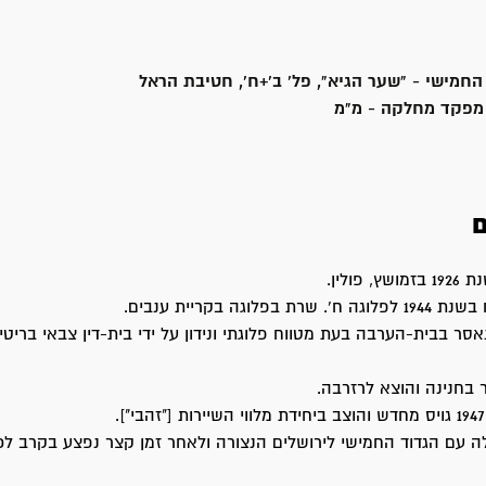
החמישי - "שער הגיא", פל' ב'+ח', חטיבת הראל
מפקד מחלקה - מ"מ
ם
 פולין.
פלוגה בקריית ענבים.
ריל 1948 עלה עם הגדוד החמישי לירושלים הנצורה ולאחר זמן קצר נפצע בקרב ל