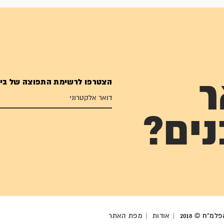
הצטרפו לרשימת התפוצה של בי
ר
נים?
מ"ח © 2018
אודות
מפת האתר