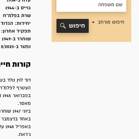
עלה ב-
1934
גוייס ב-
1944
שרת
בפלמ"ח
חיפוש מורחב
יחידות:
הגדוד 
חיפוש
תפקיד אחרון:
שוחרר ב-
1949
נפטר ב-
8/2023
קורות חיי
דוד לוין נולד בשנת 1926 בזמושץ,
הצטרף לפלמ"ח בשנת 1944 לפלוגה ח'. שרת ב
מאסר.
ביוני 1947 שוחרר בחנינה והוצא לרזרבה.
באחד בדצמבר 1947 גויס מחדש והוצב ביחידת מלווי השיירות ["זהבי"].
באפ
ג'ראח.