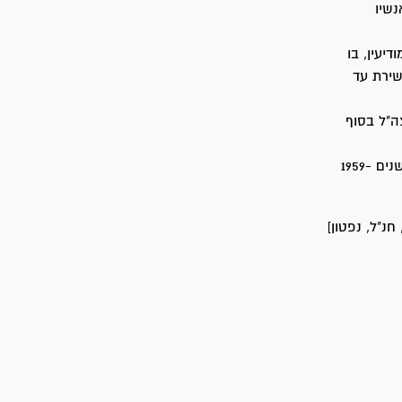
נת 1948 ונלחם עם אנשיו
. בשנת 1949 הוצב לחיל-המודיעין, בו
ון. שם שירת עד
צה"ל בסוף
במסגרת השירות הצבאי עבר קורס מ"פ בשנת 1953 ולמד בבית-הספר לפיקוד ומטה בשנים 1959-
"ה, חנ"ל, נפטון]