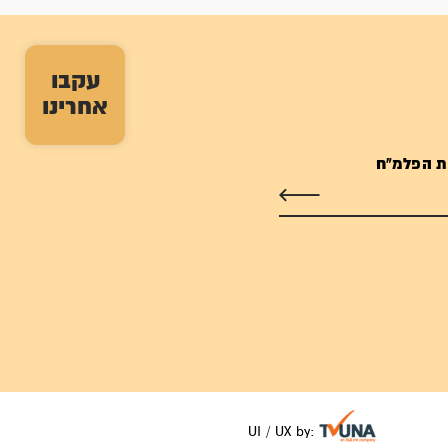
עקבו
אחרינו
ת הפלמ"ח
UI / UX by: