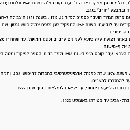
בגדוד שירת כמ"כ, כמ"מ וכסגן מפקד פלוגה ב'. עבר קורס מ"מ בש
ה ובמבצע "חורב" בנגב.
שירות בצה"ל: עם פרוק הגדוד הועבר כסמ"פ לגדוד 12, גולני
שרת במגוון תפקידים עד לנסיעתו בשנת 1969 לתפקיד סגן נספח צה"ל בוושינגט
 הכיפורים.
1974 שרת באזור רצועת עזה כיועץ לעניינים ערביים וכסגן המושל, עד שחרורו מ
פעילות אזרחית: משנת 1976 שרת כמנהל אדמיניסטרטיבי בחברות לחיפושי נפט [חנ
עד להחזרתו למצרים.
בתל-אביב עד פטירתו באוגוסט 2023.