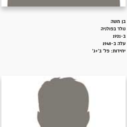
בן
משה
נולד ב
פולניה
ב-1921
עלה ב-
1948
יחידות:
פל' ב'+ג'