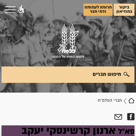
ביקור
תרומה לעמותה
במוזיאון
ודמי חבר
פלוגות המחץ של ההגנה
חיפוש חברים
חברי הפלמ"ח
ארנון
קרשינסקי
יעקב
סא"ל