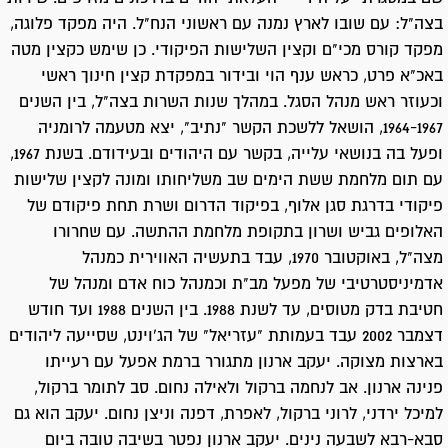
בצה"ל: עם שובו לארץ נמנה עם ראשוני הנח"ל. היה מפקד פלוגה,
מפקד קורס מכי"ם וקצין השלישות הפיקודי. כן שימש כקצין מטה
באכ"א פרט, כראש ענף הוי ובידור במפקדת קצין חינוך ראשי
וכעוזר ראש מנהל הסגל. במהלך שנות השרות בצה"ל, בין השנים
1964-1967, הושאל ללשכת הקשר "נתיב", יצא מטעמה לרומניה
ופעל בה בנושאי עלייה, בקשר עם היהודים ובעידודם. בשנת 1967,
עם תום מלחמת ששת הימים שב משליחותו ומונה לקצין שלישות
פיקודי בדרגת סגן אלוף, בפיקוד הדרום ושרת תחת פיקודם של
האלופים גביש ושרון בתקופת מלחמת ההתשה. עם שחרורו
מצה"ל, באוקטובר 1970, עבד בתעשיה האווירית כמנהל
אדמיניסטרטיבי של מפעל מב"ת וכמנהל כוח אדם ומנהל של
חטיבת בדק מטוסים, עד לשנת 1988. בין השנים 1988 ועד חודש
דצמבר 2002 עבד בעמותת "עזריאל" של הג'וינט, שסייעה ליהודים
בארצות מצוקה. יעקב ארנון מתגורר ברמת אפעל עם רעייתו
פנינה ארנון. אב לנחמה ברקול ולאילה נחום. סב לתומר ברקול,
למיכל ירדני, לרוני ברקול, לאפרת, דפנה וניצן נחום. יעקב הוא גם
סבא-רבא לשבעה נינים. יעקב ארנון נפטר בשיבה טובה ביום