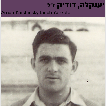
יענקלה, דודיק
ז"ל
Arnon Karshinsky Jacob Yankale