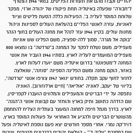
יהודיים וקבלו מהם את תעודות הפליטים. במאי 1946 הצטרף
ל"חבורה" שפעלה באיטליה תחת פיקודו של יהודה ארזי, מפקד
שלוחת המוסד לעליה ב'. הפעילות כללה הסעת פליטים וציוד
לאוניות, עזרה לאנשי הפלי"ם בהעלאת העולים לספינות וניהול
מחנות עולים. בקיץ 1946 עזר לנהל את מחנה העולים בחוף הנהר
"בוקה אל מגרה", סמוך ללה-ספציה, משם הפליגו שש אוניות
מעפילים. משם נשלח לפקד על המחנה ב"טרדטה" בו נמצאו 800
מעפילים המועמדים לעליה לארץ. בסתיו 1946 העביר את אנשי
המחנה ל"מטפונטו" בדרום איטליה משם יועדו לעלות לארץ.
באזור, הוקם מחנה ומשם הפליגה הספינה "סוזנה", שנאלצה
לחזור לחוף עקב תקלה. בחודש ינואר 1947 צורפו אנשי "טרדטה",
בליווי של יעקב, לאוניה "אוליאה" [חיים ארלוזורוב]. האוניה
נתפסה על ידי הבריטים והמעפילים והמלווים הועברו לקפריסין,
שם הזדהה כתושב ותיק בארץ והוחזר עם קבוצת אנשי ה"הגנה"
לארץ. בדרך מנמל חיפה למחנה המעצר בעתלית הצליח להתחמק
מהשוטרים הבריטים ולהגיע אל האחראי על פעולות המוסד בארץ,
דויד'קה נמרי. אחרי מספר חודשים יצא פעם נוספת לאיטליה ופעל
שם במסגרת "עליה ד'" - העלאת יהודים בדרכונים מזויפים. שירות