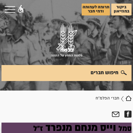
ביקור
תרומה לעמותה
במוזיאון
ודמי חבר
פלוגות המחץ של ההגנה
חיפוש חברים
חברי הפלמ"ח
וייס
מנחם
מנפרד
סמל
ז"ל