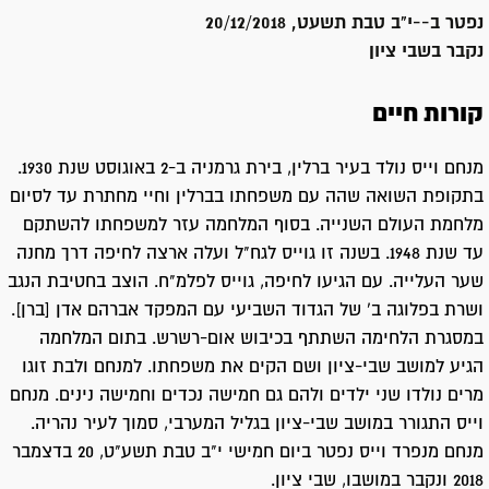
נפטר ב-
-י"ב טבת תשעט, 20/12/2018
נקבר ב
שבי ציון
קורות חיים
מנחם וייס נולד בעיר ברלין, בירת גרמניה ב-2 באוגוסט שנת 1930.
בתקופת השואה שהה עם משפחתו בברלין וחיי מחתרת עד לסיום
מלחמת העולם השנייה. בסוף המלחמה עזר למשפחתו להשתקם
עד שנת 1948. בשנה זו גוייס לגח"ל ועלה ארצה לחיפה דרך מחנה
שער העלייה. עם הגיעו לחיפה, גוייס לפלמ"ח. הוצב בחטיבת הנגב
ושרת בפלוגה ב' של הגדוד השביעי עם המפקד אברהם אדן [ברן].
במסגרת הלחימה השתתף בכיבוש אום-רשרש. בתום המלחמה
הגיע למושב שבי-ציון ושם הקים את משפחתו. למנחם ולבת זוגו
מרים נולדו שני ילדים ולהם גם חמישה נכדים וחמישה נינים. מנחם
וייס התגורר במושב שבי-ציון בגליל המערבי, סמוך לעיר נהריה.
מנחם מנפרד וייס נפטר ביום חמישי י"ב טבת תשע"ט, 20 בדצמבר
2018 ונקבר במושבו, שבי ציון.