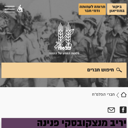
ביקור
תרומה לעמותה
במוזיאון
ודמי חבר
פלוגות המחץ של ההגנה
חיפוש חברים
חברי הפלמ"ח
יריב
מנצקובסקי
פנינה