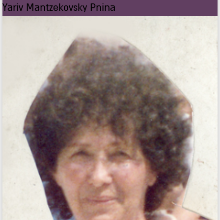
Yariv Mantzekovsky Pnina