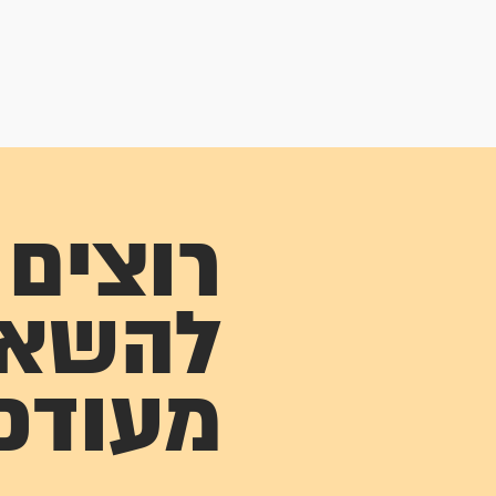
רוצים
להשא
מעודכ