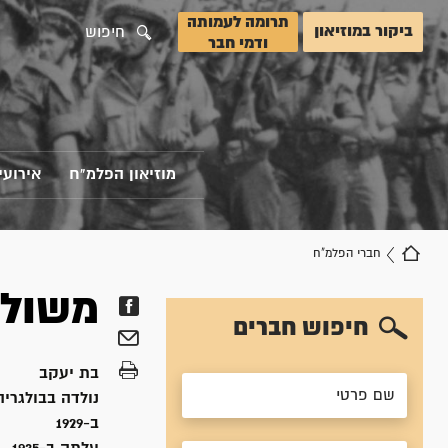
תרומה לעמותה
ביקור במוזיאון
חיפוש
ודמי חבר
מוזיאון הפלמ"ח
אירועי
חברי הפלמ"ח
משול
חיפוש חברים
בת
יעקב
נולדה ב
בולגריה
ב-1929