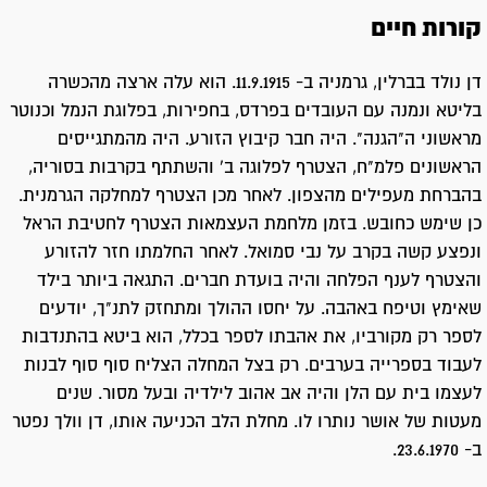
קורות חיים
דן נולד בברלין, גרמניה ב- 11.9.1915. הוא עלה ארצה מהכשרה
בליטא ונמנה עם העובדים בפרדס, בחפירות, בפלוגת הנמל וכנוטר
מראשוני ה"הגנה". היה חבר קיבוץ הזורע. היה מהמתגייסים
הראשונים פלמ"ח, הצטרף לפלוגה ב' והשתתף בקרבות בסוריה,
בהברחת מעפילים מהצפון. לאחר מכן הצטרף למחלקה הגרמנית.
כן שימש כחובש. בזמן מלחמת העצמאות הצטרף לחטיבת הראל
ונפצע קשה בקרב על נבי סמואל. לאחר החלמתו חזר להזורע
והצטרף לענף הפלחה והיה בועדת חברים. התגאה ביותר בילד
שאימץ וטיפח באהבה. על יחסו ההולך ומתחזק לתנ"ך, יודעים
לספר רק מקורביו, את אהבתו לספר בכלל, הוא ביטא בהתנדבות
לעבוד בספרייה בערבים. רק בצל המחלה הצליח סוף סוף לבנות
לעצמו בית עם הלן והיה אב אהוב לילדיה ובעל מסור. שנים
מעטות של אושר נותרו לו. מחלת הלב הכניעה אותו, דן וולך נפטר
ב- 23.6.1970.