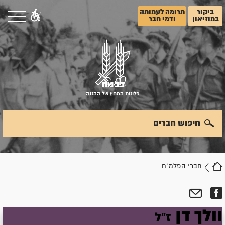
ביקור
תרומה לעמותה
במוזיאון
ודמי חבר
פלוגות המחץ של ההגנה
חיפוש חברים
חברי הפלמ"ח
וולך
דן
ז"ל