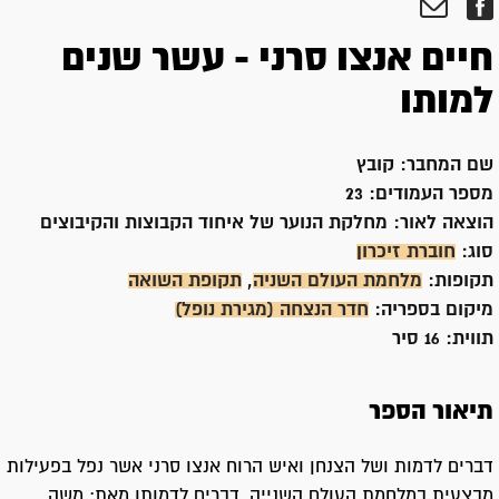
חיים אנצו סרני - עשר שנים
למותו
שם המחבר:
קובץ
מספר העמודים:
23
הוצאה לאור:
מחלקת הנוער של איחוד הקבוצות והקיבוצים
סוג:
חוברת זיכרון
תקופות:
מלחמת העולם השניה
,
תקופת השואה
מיקום בספריה:
חדר הנצחה (מגירת נופל)
תווית:
16 סיר
תיאור הספר
דברים לדמות ושל הצנחן ואיש הרוח אנצו סרני אשר נפל בפעילות
מבצעית במלחמת העולם השנייה. דברים לדמותו מאת: משה