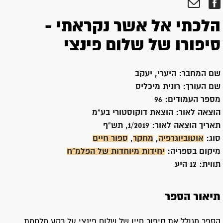
הלכתי אל אשר נקראתי -
סיפורו של שלום פינצי
שם המחבר:
היערי, יעקב
שם העורך:
רונית מיכליס
מספר העמודים:
96
הוצאה לאור:
הוצאת דוקוסטורי בע"מ
תאריך הוצאה לאור:
1/2019, תש"ף
סוג:
אוטוביוגרפיה
,
מחקר
,
ספור חיים
מיקום בספריה:
יחידות מיוחדות של הפלמ"ח
תווית:
12 היע
תיאור הספר
הספר מגולל את סיפור חייו של שלום פינצי על רקע מלחמת