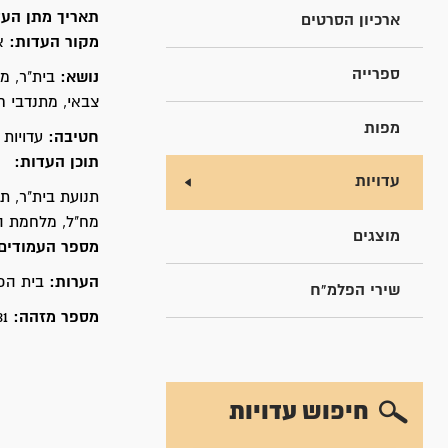
תאריך מתן הע
ארכיון הסרטים
מקור העדות:
א
ספרייה
נושא:
בית"ר, מ
צבאי, מתנדבי ח
מפות
חטיבה:
עדויות 
תוכן העדות:
עדויות
תנועת בית"ר, ת
מח"ל, מלחמת ה
מוצגים
מספר העמודים
הערות:
בית הפל
שירי הפלמ"ח
מספר מזהה:
31
חיפוש עדויות