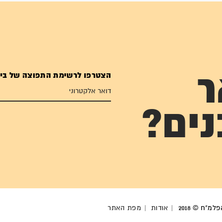
הצטרפו לרשימת התפוצה של בי
ר
נים?
מ"ח © 2018
אודות
מפת האתר