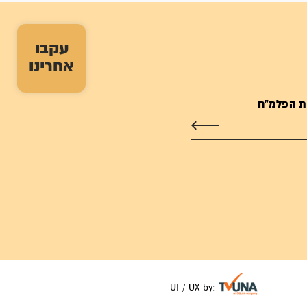
עקבו
אחרינו
ת הפלמ"ח
UI / UX by: