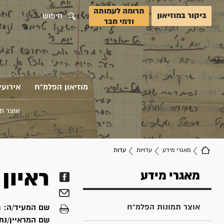
תרומה לעמותה
ביקור במוזיאון
חיפוש
ודמי חבר
מוזיאון הפלמ"ח
אירועי
אוצר ת
מאגרי מידע
עדויות
עדות
ראיון
מאגרי מידע
אוצר תמונות הפלמ"ח
שם המעיד/ה:
מ
שם המראיין/נת