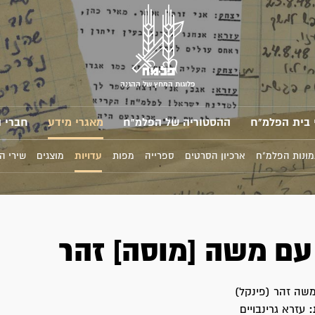
פלוגות המחץ של ההגנה
 בית הפלמ"ח
ההסטוריה של הפלמ"ח
מאגרי מידע
חברי 
מונות הפלמ"ח
ארכיון הסרטים
ספרייה
מפות
עדויות
מוצגים
שירי ה
 עם משה [מוסה] זהר
שה זהר (פינקל)
:
עזרא גרינבויים