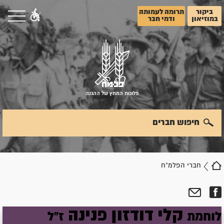
ביקור
תרומה לעמותה
במוזיאון
ודמי חבר
פלוגות המחץ של ההגנה
חיפוש חברים
חברי הפלמ"ח
קלי
דודזון
פנינה
לוחמת
ז"ל