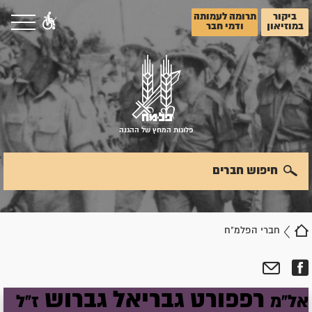
ביקור
תרומה לעמותה
במוזיאון
ודמי חבר
פלוגות המחץ של ההגנה
חיפוש חברים
חברי הפלמ"ח
רפפורט
גבריאל
גברוש
אל"מ
ז"ל