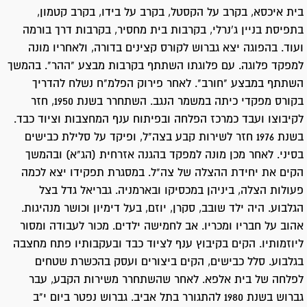
בית איכסא, בקרב על הקסטל, בקרב על בידו, בקרב קטמון,
בתפיסת בניין ג'נרלי, בקרבות בית מחסיר, בקרבות דרך בורמה
ועוד. בהפוגה יצא גברוש לקורס קצינים בדורה, ולאחריו מונה
למפקד פלוגה. עם פלוגתו השתתף בקרבות מבצע "ההר". בהמשך
השתתף במבצע "חורב". לאחר פירוק הפלמ"ח נשלח להדריך
בקורס מפקדי כיתה במשמר הנגב. השתחרר בשנת 1950, חזר
לקיבוצו ועבד כמרכז הפלחה ובפיתוח ענף המחצבות וציוד כבד.
בשנת 1976 חזר לשירות קבע בצה"ל, ופיקד על סלילת כבישים
בסיני. לאחר מכן מונה למפקד בהגנה אזרחית (הג"א) ובהמשך
הקים את יחידת ההצלה של צה"ל. במסגרת תפקידו יצא לכמה
פעולות הצלה, ביניהן במכסיקו ובארמניה. גבריאל גדל בצל
הגלבוע. היה ילד שובב, סקרן, יוזם, בעל דימיון וכושר מנהיגות.
אהוב על חבריו ומכריו. אב לחמישה ילדים. מכור לעבודה ומסור
ליוזמותיו. הקים בקיבוץ ענף לציוד כבד ובעקבותיו פתח מחצבה
בגלבוע. סלל כבישים, הקים ביצורים ועסק בהכשרת שטחים
לפלחה של בית אלפא. לאחר שהשתחרר משירות הקבע, עבר
גברוש בשנת 1980 להתגורר בתל אביב. גברוש נפטר ביום י"ב