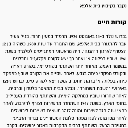
נקבר ב
קיבוץ בית אלפא
קורות חיים
גברוש נולד ב-15 באוגוסט 1924, תרפ"ד במעין חרוד. בגיל צעיר
עבר להתגורר בבית אלפא, שם התגורר עד שנת 1980. כשהיה בן 12
הצטרף לארגון ה"הגנה". היה מראשוני המתגייסים לפלמ"ח בשנת
1941. שובץ בפלוגה א' ואחר כך יצא לקורס מקלענים וחבלנים
במשמר העמק. מאוחר יותר השתתף בקורס ימי, בקורס דאייה
ובקורס מפקדי כיתה בגבע. לאחר שסיים את הקורס שובץ כמפקד
כיתה בפלוגה א' ברמת יוחנן. בהמשך יצא לקורס טיס. גברוש נעצר
באירועי "השבת השחורה", ונכלא בבית המאסר בלטרון וברפיח.
לאחר שחרורו שובץ במחלקה הימית, והשתתף בהורדת מעפילים
בחופי הארץ. בשנת 1947 השתחרר מהשירות וצורף לרזרבה. לאחר
כחצי שנה חזר לשירות ומונה לנהג משאית בשיירות לירושלים.
לאחר מכן מונה לסגן מפקד פלוגת המשוריינים בגדוד הרביעי
בחטיבת הראל. השתתף ברבים מהקרבות באזור ירושלים: בקרב