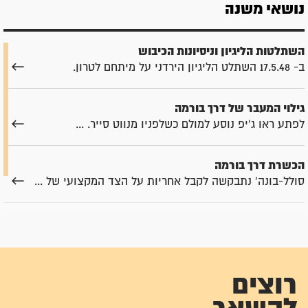
נושאי משנה
השתלטות הליגיון וניסיונות הכיבוש
ב- 17.5.48 השתלט הליגיון הירדני על מיתחם לטרון.
גילוי המעבר של דרך בורמה
לפתע ראו ג'יפ נוסע למולם כשלפניו מנווט סייר. ...
הכשרת דרך בורמה
סולל-בונה' נתבקשה לקבל אחריות על הצד המקצועי של ...
הנחת צינורות המים והדלק
באמצעות דרך בורמה הועבר ציוד רב לירושלים: נשק ...
רוצים