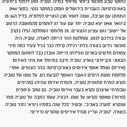
כחוקר טבע מוכשר ביותר ומיוחד במינו. טוביה נסע ללמוד ביולוגיה
באוניברסיטה העברית בירושלים ועסק במחקר גנטי. בסוף 1946
התחתן עם אביבה, ושנה לאחר מכן התגייס לפלמ"ח. בליל ה15-16
בינואר 1948 יצא טוביה יחד עם עוד 37 לוחמים מהמושבה הרטוב
אל יישובי גוש עציון הנצורים. 35 מלוחמי המחלקה נפלו בקרב
גבורה בדרכם לגוש, ומחלקת ההר הייתה לאגדה. טוביה היה
מוכשר וידען בצורה בלתי רגילה (גילה כבר בגיל צעיר כמה מיני
צמחים חדשים בארץ) ונפילתו הייתה אובדן כבד לתחום המחקר
הבוטני והביולוגי בארץ. טוביה חיבב במיוחד את מיני האירוס
(איריס) ושתל אוסף אירוסים באוניברסיטה בהר הצופים. אחרי
מלחמת ששת הימים הועבר האוסף לגבעת רם. על שמו של טוביה
נקרא הפרח סתוונית טוביה, והפרח אירוס עוזיהו (מהיפים
שבפרחי ארצנו) נקרא בעבר אירוס טוביה. גם טחב ונימפית
(פרפר) שאסף נקראו על שמו. דבורה עומר כתבה על טוביה ספר
שנקרא 'סערה באביב', ובשיר 'בכל שנה בסתיו גיורא' נזכר טוביה
בשורה "טוביה עדיין מגדל איריסים שחורים נדירים".