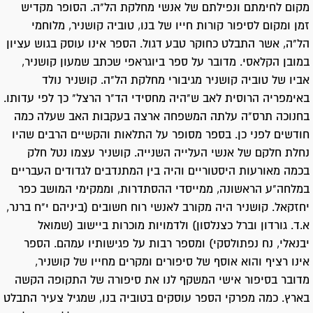
מקום לחימתם ונפילתם של אנשי מחלקת הל"ה. הסופר מקדיש
זמן ומקום לסיפור קורות חייו של בנו, טוביה קושניר, מלוחמי
הל"ה, אשר התבלט כחוקר טבע דגול. הספר אינו עוסק בגוש עציון
במובן הקלאסי. מדובר על ספר ביוגראפי שכתב שמעון קושניר,
אביו של טוביה קושניר מגיבורי מחלקת הל"ה. קושניר נולד
באימפריה הרוסית לאב ש"היה מחסידי הד"ר הרצל" כך לפי עדותו.
בחנוכה תרס"ה עלתה המשפחה ארצה בעקבות האב שעלה כמה
חודשים לפני כן. בספר מסופר על התלאות והקשיים הרבים שהיו
נחלת חלקם של אנשי העלייה השנייה. קושניר עצמו נטל חלק
בכמה מאורעות היסטוריים והיה בין המתנדבים לגדודים העבריים
במלחה"ע הראשונה, ממייסדי ההסתדרות, וממקימי המושב כפר
יחזקאל. קושניר היה מקורב לאנשי רוח חשובים (ביניהם י"ח ברנר,
א.ד. גורדון וברל כצנלסון) ולדמויות מוכרות ביישוב (שמואל
יבנאלי, נח נפתולסקי) ומספר רבות על פגישותיו עמהם. הספר
אינו רציף והוא אוסף של סיפורים ומקרים מחייו של קושניר,
מדובר בסיפור אישי המשקף לנו את סיפורה של התקופה הקשה
בארץ. כמה מפרקי הספר עוסקים בטוביה בנו, שמגיל צעיר התבלט