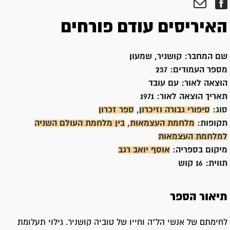
האיריסים עודם פורחים
שם המחבר:
קושניר, שמעון
מספר העמודים:
237
הוצאה לאור:
עם עובד
תאריך הוצאה לאור:
1971
סוג:
סיפורי גבורה וזיכרון
,
ספר זכרון
תקופות:
מלחמת העצמאות
,
בין מלחמת העולם השניה
למלחמת העצמאות
מיקום בספריה:
אוסף יואב רגב
תווית:
16 קוש
תיאור הספר
לחימתם של אנשי הל"ה וחייו של טוביה קושניר. גילוי תעלומת