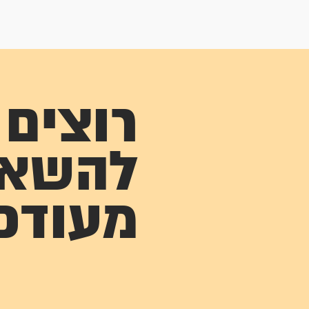
רוצים
להשא
מעודכ