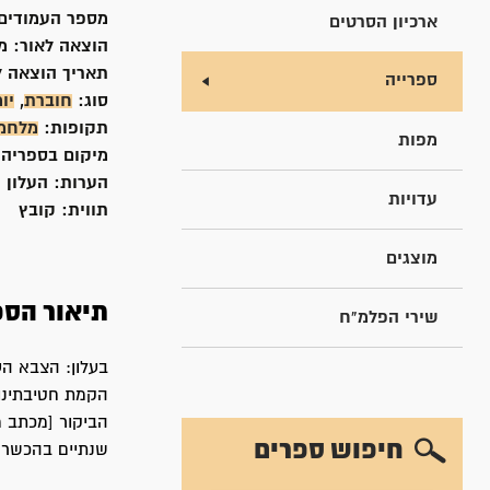
מספר העמודים
ארכיון הסרטים
הוצאה לאור:
מ
תאריך הוצאה ל
ספרייה
סוג:
חוברת
,
יו
תקופות:
מלחמת
מפות
מיקום בספריה
הערות:
העלון נמצא
עדויות
תווית:
קובץ
מוצגים
תיאור הספ
שירי הפלמ"ח
בעלון: הצבא הע
הקמת חטיבתינו;
הביקור [מכתב מ
חיפוש ספרים
שנתיים בהכשרה; 