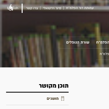
עמותת דור הפלמ"ח
סיור וירטואלי
צרו קשר
English
הפלמ"ח
שורת הנופלים
פלמ"ח
תוכן מקושר
מושגים