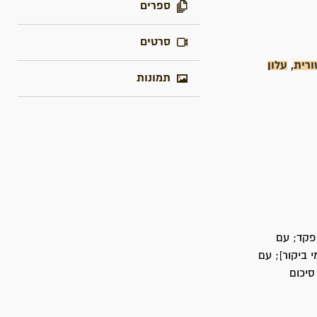
ספרים
סרטים
רית
,
עלון
תמונות
פקד; עם
 ביקור]; עם
סיכום