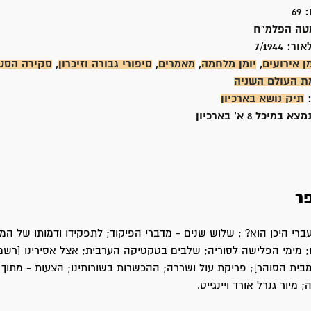
:
69
טה הפלמ"ח
אור:
7/1944
מן אירועים
,
יומן מלחמה
,
מאמרים
,
סיפורי גבורה וזיכרון
,
סקירה הסטו
 העולם השניה
:
תיק נושא בארכיון
 במיכל 8 א' בארכיון
ר
ברי היכן הוא? ; שלוש שנים - מדברי הפיקוד; לתפקידו ודמותו של המ
 מימי הפלישה לסוריה; שלבים בטקטיקה הערבית; אצל אסירינו [רשמי
בית הסוהר]; פריקת עול ושררה; ההכשרות בשורותינו; הצעות - מתוך 
מיור גנרל אורד ויינגייט.