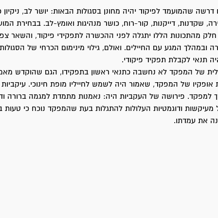
רשה שהמועמד לפיקוד יהיה מחונן בסגולות הבאות: יושר לב, ניקיון כפ
רה, שקדנות, דייקנות, קור-רוח, כושר מנהיגות ואומץ-לב. בבחירת המוע
לק מהתכונות הללו יתגלה לפני ההכשרה לתפקידי פיקוד, והשאר צפו
ובמהלך המגע עם החיילים. ואולם, גילוי מינימום הכרחי של הסגולות
ה תנאי לקבלת תפקיד פיקודי.
ית של המפקד לא נחשבה כתנאי ראשון בתפקידו, הגם שהוקדש מאמץ
אופקיו של המפקד, שאמור היה לשמש לחייליו מופת חינוכי. עיקביות
ך למפקד. פירושה של העקביות היה: נאמנות מתמדת למגמה ברורה וד
מעיקשות ודוגמטיות העלולות להתגלות בעת שהמפקד נוכח כי טעות ב
ה את עמדתו.