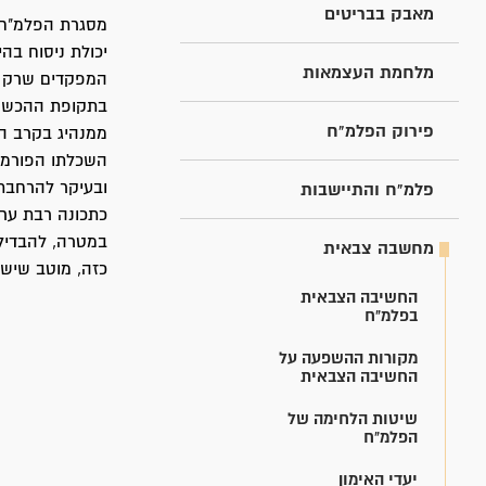
מאבק בבריטים
מסגרת הפלמ"ח ד
יכולת ניסוח בהי
מלחמת העצמאות
המפקדים שרק ח
בתקופת ההכשרה 
פירוק הפלמ"ח
ממנהיג בקרב הי
השכלתו הפורמל
ובעיקר להרחבת 
פלמ"ח והתיישבות
כתכונה רבת ער
במטרה, להבדיל 
מחשבה צבאית
כזה, מוטב שישנ
החשיבה הצבאית
בפלמ"ח
מקורות ההשפעה על
החשיבה הצבאית
שיטות הלחימה של
הפלמ"ח
יעדי האימון