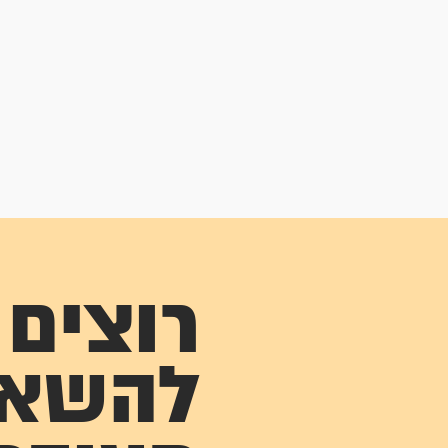
רוצים
להשא