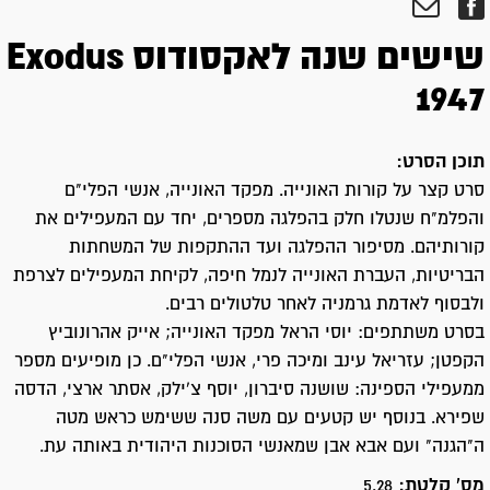
שישים שנה לאקסודוס Exodus
1947
תוכן הסרט:
סרט קצר על קורות האונייה. מפקד האונייה, אנשי הפלי"ם
והפלמ"ח שנטלו חלק בהפלגה מספרים, יחד עם המעפילים את
קורותיהם. מסיפור ההפלגה ועד ההתקפות של המשחתות
הבריטיות, העברת האונייה לנמל חיפה, לקיחת המעפילים לצרפת
ולבסוף לאדמת גרמניה לאחר טלטולים רבים.
בסרט משתתפים: יוסי הראל מפקד האונייה; אייק אהרונוביץ
הקפטן; עזריאל עינב ומיכה פרי, אנשי הפלי"ם. כן מופיעים מספר
ממעפילי הספינה: שושנה סיברון, יוסף צ'ילק, אסתר ארצי, הדסה
שפירא. בנוסף יש קטעים עם משה סנה ששימש כראש מטה
ה"הגנה" ועם אבא אבן שמאנשי הסוכנות היהודית באותה עת.
מס' קלטת:
5.28