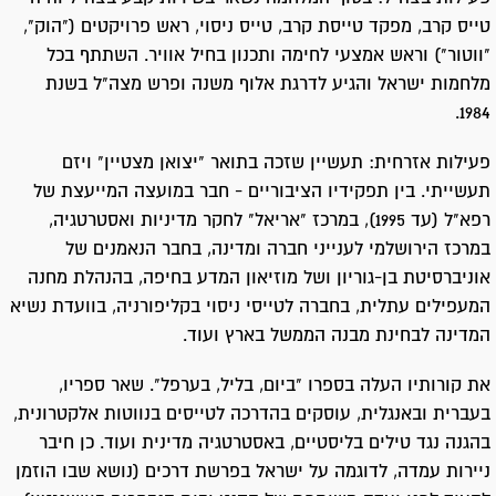
טייס קרב, מפקד טייסת קרב, טייס ניסוי, ראש פרויקטים ("הוק",
"ווטור") וראש אמצעי לחימה ותכנון בחיל אוויר. השתתף בכל
מלחמות ישראל והגיע לדרגת אלוף משנה ופרש מצה"ל בשנת
1984.
פעילות אזרחית: תעשיין שזכה בתואר "יצואן מצטיין" ויזם
תעשייתי. בין תפקידיו הציבוריים - חבר במועצה המייעצת של
רפא"ל (עד 1995), במרכז "אריאל" לחקר מדיניות ואסטרטגיה,
במרכז הירושלמי לענייני חברה ומדינה, בחבר הנאמנים של
אוניברסיטת בן-גוריון ושל מוזיאון המדע בחיפה, בהנהלת מחנה
המעפילים עתלית, בחברה לטייסי ניסוי בקליפורניה, בוועדת נשיא
המדינה לבחינת מבנה הממשל בארץ ועוד.
את קורותיו העלה בספרו "ביום, בליל, בערפל". שאר ספריו,
בעברית ובאנגלית, עוסקים בהדרכה לטייסים בנווטות אלקטרונית,
בהגנה נגד טילים בליסטיים, באסטרטגיה מדינית ועוד. כן חיבר
ניירות עמדה, לדוגמה על ישראל בפרשת דרכים (נושא שבו הוזמן