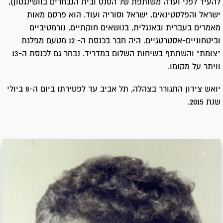
להעיד לפני ועדה משותפת של הסנט ובית הנבחרים בוושינגטון),
ישראל והפלסטינאים, ישראל וסוריה ועוד. הוא פרסם מאות
מאמרים בעברית ובאנגלית, בנושאים חוקתיים, נורמטיביים
וביטחוניים-אסטרטגיים. היה חבר בכנסת ה- 12 מטעם מפלגת
"צומת" והשתתף בשיחות השלום במדריד. נבחר גם לכנסת ה-13
וויתר על מקומו.
יואש צידון התגורר בצהלה, תל אביב עד לפטירתו ביום ה-8 ביולי
שנת 2015.