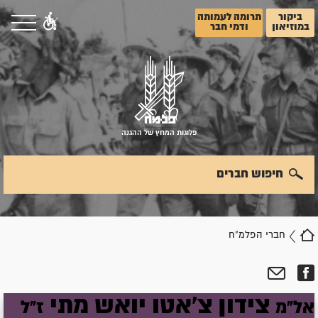
ביקור
תרומה לעמותה
במוזיאון
ודמי חבר
פלוגות המחץ של ההגנה
חיפוש חברים
חברי הפלמ"ח
צידון
צ'אטו
יואש
מתי
אל"מ
ז"ל