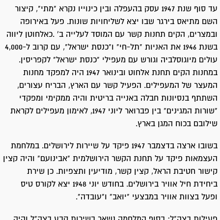
עד סוף שנת 1947 עסק בהעפלה ובין כינוייו נקרא "מתי", קיצור
השם מתיאס בירגר שבו יצא לשליחויות שונות. פעל באירופה
ובמצרים, הקים תחנות קשר עם המוסד לעלייה ב' .כאלחוטן ליווה
בשנת 1946 את האניות "תל-חי" ו"כנסת ישראל", עם קרוב ל-4,000
עולים מיוגוסלביה וגורש עם מעפילי "כנסת ישראל" לקפריסין.
במחנות הקים תחנת אלחוט ובינואר 1947 היה למפקד מחנות
המעצר של המעפילים. הפעיל קשר עם הארץ, הבריח עצורים,
השתתף בנסיונות חבלה באנייה בריטית והיה ממקימי ומפקדי
"שורות המגינים" בין פברואר ליוני 1947, לאימון מעפילים לקראת
שילובם בכוח המגן בארץ.
בשובו ארצה בדצמבר 1947 פיקד על שיירות לירושלים. במלחמת
העצמאות פיקד על תחנת הקשר הירושלמית "אבינועם" והיה קצין
קישור חטיבת הראל, קצין קשר, מודיעין ותצפיות. כן שירת
ביחידת חיל אוויר בירושלים. בחודש יוני 1948 יצא לקורס טיס
ופעל בצוות אוויר במבצעי "יואב" ו"עובדה".
פעילות בצה"ל: בסוף המלחמה נשאר בשירות קבע בצה"ל והיה