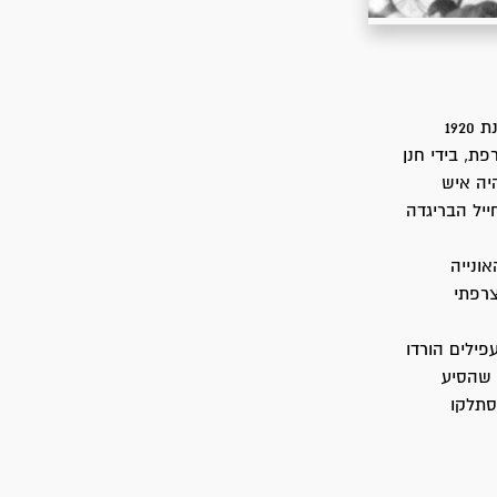
מעבר לדף התמונה
אוניית המעפילים "תל-חי" (על-שם היישוב היהודי בגליל העליון, שעל פרשת הגנתו בשנת 1920
ת, בידי חנן
היה איש
ייל הבריגדה
ונייה
ה מנמל צרפתי
פה. המעפילים הורדו
 שהסיע
סתלקו