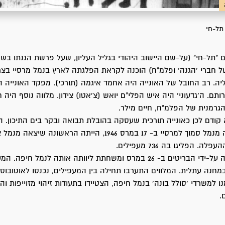
תל-חי
ל חברי 'הגנה' ופלמ"ח) הוכנה לקראת הפלגתה לארץ בנמל מרסיי בצרפ
רליה. רב החובל של האונייה היה אחמד איגמה (תורכי). מפקד האונייה 
תם. ה'גדעוני' היה איש הפלי"ם יואש (צ'אטו) צידון. מלווה נוסף היה ח
רמנית של הפלמ"ח, חיים מילר.
קודם לכן כאונייה תורכית שעסקה בהובלת תבואה ובקר בים התיכון. הא
שיצאה למשימה מנמל סמוך למרסיי ב- 17 במרס 1946, הייתה הראשונה שיצא
. הפליגו בה 736 מעפילים.
"תל-חי" התגלתה על-ידי הבריטים ב- 26 במרס ומשחתת ליוותה אותה לנמל חי
מחנה עתלית. המלווים התערבו תחילה בין המעפילים, נכנסו לאוטובוס
 למשרדי 'סולל בונה' בנמל חיפה, הצטיידו בתעודות זיהוי מזוייפות וה
.