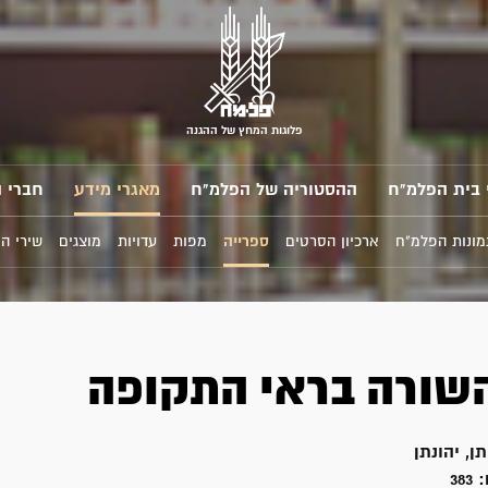
פלוגות המחץ של ההגנה
 בית הפלמ"ח
ההסטוריה של הפלמ"ח
מאגרי מידע
חברי 
מונות הפלמ"ח
ארכיון הסרטים
ספרייה
מפות
עדויות
מוצגים
שירי ה
שורה בראי התקופה
תן, יהונתן
:
383