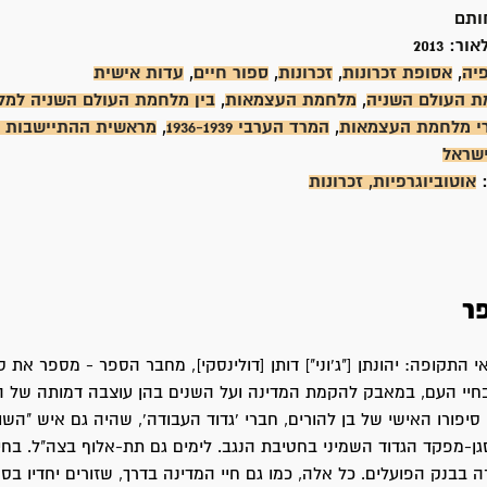
ותם
אור:
2013
פיה
,
אסופת זכרונות
,
זכרונות
,
ספור חיים
,
עדות אישית
 העולם השניה
,
מלחמת העצמאות
,
בין מלחמת העולם השניה למ
י מלחמת העצמאות
,
המרד הערבי 1936-1939
,
מראשית ההתיישבות ו
ישראל
:
אוטוביוגרפיות, זכרונות
ר
 התקופה: יהונתן ["ג'וני"] דותן [דולינסקי], מחבר הספר - מספר את 
חיי העם, במאבק להקמת המדינה ועל השנים בהן עוצבה דמותה של ה
סיפורו האישי של בן להורים, חברי 'גדוד העבודה', שהיה גם איש "השו
ן-מפקד הגדוד השמיני בחטיבת הנגב. לימים גם תת-אלוף בצה"ל. בחיי
 בבנק הפועלים. כל אלה, כמו גם חיי המדינה בדרך, שזורים יחדיו בספ