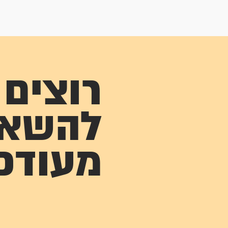
רוצים
להשא
מעודכ