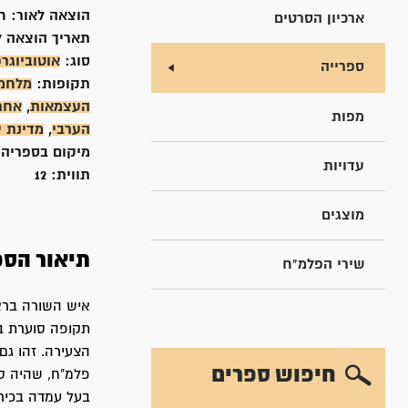
הוצאה לאור:
ח
ארכיון הסרטים
תאריך הוצאה ל
סוג:
אוטוביוגר
ספרייה
תקופות:
מלחמת
העצמאות
,
אחר
מפות
הערבי
,
מדינת 
מיקום בספריה
עדויות
תווית:
12
מוצגים
תיאור הספ
שירי הפלמ"ח
איש השורה בראי
תקופה סוערת ב
הצעירה. זהו גם 
חיפוש ספרים
פלמ"ח, שהיה סג
בעל עמדה בכירה