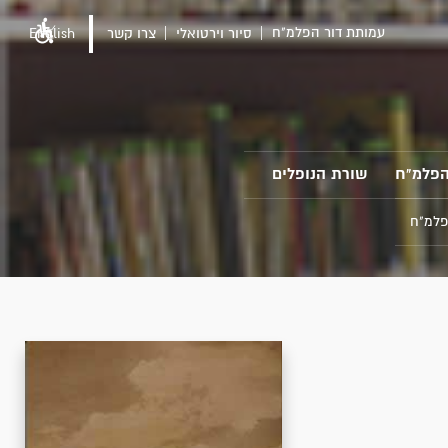
עמותת דור הפלמ"ח
סיור וירטואלי
צרו קשר
English
הפלמ"ח
שורת הנופלים
פלמ"ח