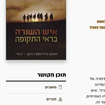
לחמת
עד המרד
תוכן מקושר
סיפורה של
מדינה
מושגים
רה". איש
ו האזרחיים,
חברים
ר זה.