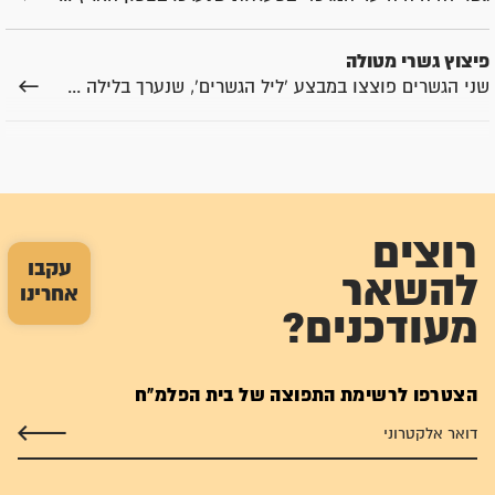
פיצוץ גשרי מטולה
שני הגשרים פוצצו במבצע 'ליל הגשרים', שנערך בלילה ...
פיצוץ גשר שייח' חוסיין
הגשר פוצץ ב'ליל הגשרים', בלילה שבין ה-16 ל-17 ...
רוצים
פיצוץ גשר דאמיה (אדם)
עקבו
השמירה על הגשר הופקדה בידי זקיפים ערבים, ובצומת ...
להשאר
אחרינו
מעודכנים?
פיצוץ גשרי עזה
שני הגשרים חובלו במסגרת מבצע 'ליל הגשרים', שנערך ...
הצטרפו לרשימת התפוצה של בית הפלמ"ח
פיצוץ גשר הירמוך (אל חמה)
גשר הירמוך ("גשר הרוחות") היה הגשר הארוך ביותר ...