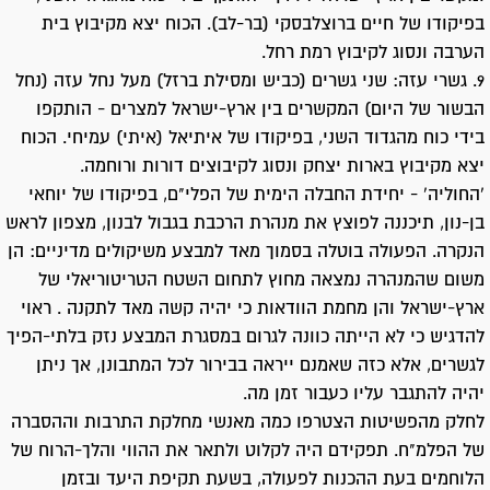
בפיקודו של חיים ברוצלבסקי (בר-לב). הכוח יצא מקיבוץ בית
הערבה ונסוג לקיבוץ רמת רחל.
9. גשרי עזה: שני גשרים (כביש ומסילת ברזל) מעל נחל עזה (נחל
הבשור של היום) המקשרים בין ארץ-ישראל למצרים - הותקפו
בידי כוח מהגדוד השני, בפיקודו של איתיאל (איתי) עמיחי. הכוח
יצא מקיבוץ בארות יצחק ונסוג לקיבוצים דורות ורוחמה.
'החוליה' - יחידת החבלה הימית של הפלי"ם, בפיקודו של יוחאי
בן-נון, תיכננה לפוצץ את מנהרת הרכבת בגבול לבנון, מצפון לראש
הנקרה. הפעולה בוטלה בסמוך מאד למבצע משיקולים מדיניים: הן
משום שהמנהרה נמצאה מחוץ לתחום השטח הטריטוריאלי של
ארץ-ישראל והן מחמת הוודאות כי יהיה קשה מאד לתקנה . ראוי
להדגיש כי לא הייתה כוונה לגרום במסגרת המבצע נזק בלתי-הפיך
לגשרים, אלא כזה שאמנם ייראה בבירור לכל המתבונן, אך ניתן
יהיה להתגבר עליו כעבור זמן מה.
לחלק מהפשיטות הצטרפו כמה מאנשי מחלקת התרבות וההסברה
של הפלמ"ח. תפקידם היה לקלוט ולתאר את ההווי והלך-הרוח של
הלוחמים בעת ההכנות לפעולה, בשעת תקיפת היעד ובזמן