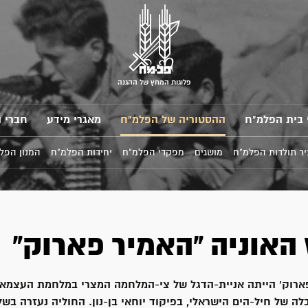
פלוגות המחץ של ההגנה
 בית הפלמ"ח
ההסטוריה של הפלמ"ח
מאגרי מידע
חברי 
ר תולדות הפלמ"ח
מושגים
מפקדי הפלמ"ח
יחידות הפלמ"ח
המנון הפל
 האוניה "האמיר פארוק"
פארוק' הייתה אניית-הדגל של צי-המלחמה המצרי במלחמת העצמאו
לה של חיל-הים הישראלי, בפיקוד יוחאי בן-נון. החוליה נעזרה בש