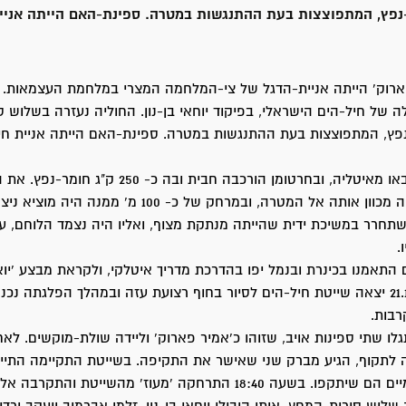
נפץ, המתפוצצות בעת ההתנגשות במטרה. ספינת-האם הייתה אניי
פארוק' הייתה אניית-הדגל של צי-המלחמה המצרי במלחמת העצמאות. 
לה של חיל-הים הישראלי, בפיקוד יוחאי בן-נון. החוליה נעזרה בשלוש ס
נפץ, המתפוצצות בעת ההתנגשות במטרה. ספינת-האם הייתה אניית חי
סירות-הנפץ הובאו מאיטליה, ובחרטומן הורכבה חבית ובה כ-
לוחם אחד, שהיה מכוון אותה אל המטרה, ובמרחק של כ- 100 מ' מ
תחרר במשיכת ידית שהייתה מנתקת מצוף, ואליו היה נצמד הלוחם, ע
.
 התאמנו בכינרת ובנמל יפו בהדרכת מדריך איטלקי, ולקראת מבצע 'יוא
האימונים. ב- 21.10 יצאה שייטת חיל-הים לסיור בחוף רצועת עזה ובמהלך הפלגתה 
בות.
לו שתי ספינות אויב, שזוהו כ'אמיר פארוק' וליידה שולת-מוקשים. לא
לתקוף, הגיע מברק שני שאישר את התקיפה. בשייטת התקיימה התייע
כי החבלנים הימיים הם שיתקפו. בשעה 18:40 התרחקה 'מעוז' מהשייטת ו