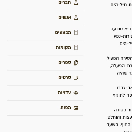
חברים
ת חיל-הים
אנשים
היא טובעה
מבצעים
ירות-נפץ
ל-הים
מקומות
 250 ק"ג חומר-נפץ. את הסירה הפעיל
ספרים
מנה היה מוציא ניצרת-הפעלה,
ד שהיה
סרטים
ב' גברו
עדויות
נכנסה לתוקף
מפות
חר פקודה
צות והוחלט
התקרבה אל החוף. בשעה