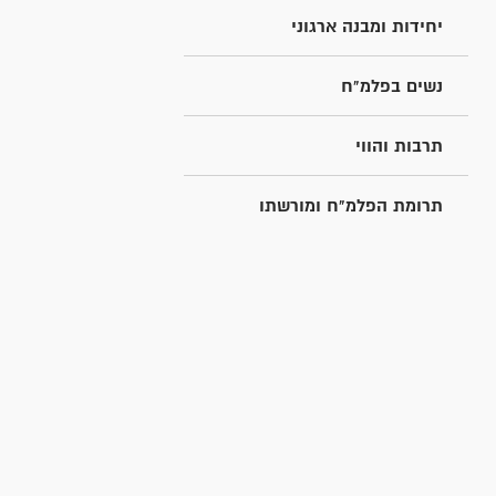
יחידות ומבנה ארגוני
נשים בפלמ"ח
תרבות והווי
תרומת הפלמ"ח ומורשתו