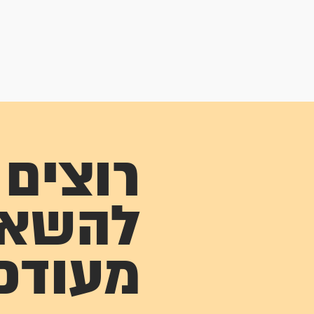
רוצים
להשא
מעודכ