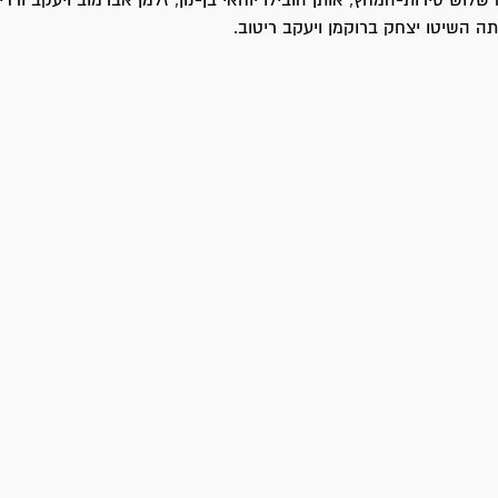
אותה שלוש סירות-המחץ, אותן הובילו יוחאי בן-נון, זלמן אברמוב ויעקב ורדי;
תה השיטו יצחק ברוקמן ויעקב ריטוב.