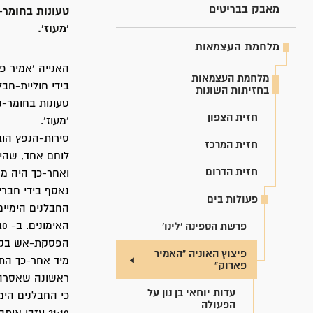
מאבק בבריטים
טעונות בחומר-
'מעוז'.
מלחמת העצמאות
האנייה 'אמיר 
מלחמת העצמאות
בידי חוליית-חב
בחזיתות השונות
טעונות בחומר-
חזית הצפון
'מעוז'.
חזית המרכז
חזית הדרום
ואחר-כך היה מש
נאסף בידי חבריו
פעולות בים
החבלנים הימיים
פרשת הספינה 'לינו'
הפסקת-אש בקר
פיצוץ האוניה "האמיר
מיד אחר-כך התג
פארוק"
ראשונה שאסרה 
עדות יוחאי בן נון על
הפעולה