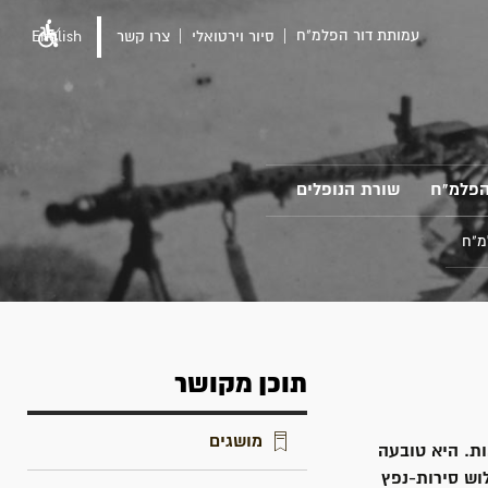
עמותת דור הפלמ"ח
סיור וירטואלי
צרו קשר
English
הפלמ"ח
שורת הנופלים
מ"ח
תוכן מקושר
מושגים
ת. היא טובעה
לוש סירות-נפץ