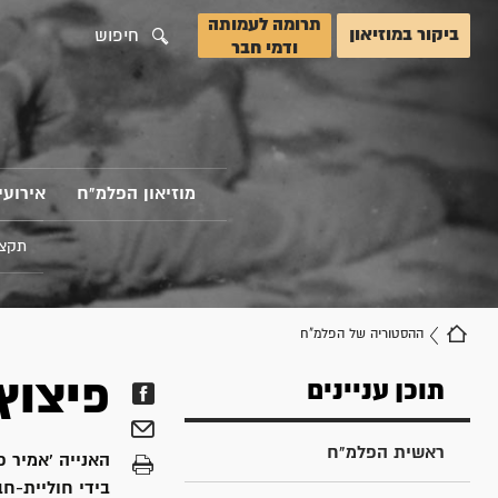
תרומה לעמותה
ביקור במוזיאון
חיפוש
ודמי חבר
מוזיאון הפלמ"ח
אירועי
תקצי
ההסטוריה של הפלמ"ח
פיצוץ
תוכן עניינים
ראשית הפלמ"ח
האנייה 'אמיר 
בידי חוליית-חב