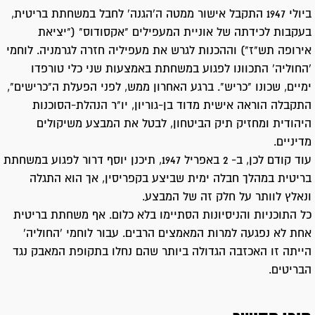
ביולי 1947 התקבל אישור ממטה ה'הגנה' לחבל במשחתת בריטית,
בעקבות לכידתה של אוניית המעפילים "אקסודוס" ("יציאת
אירופה תש"ז") וההכנות לגרש את מעפיליה חזרה לגרמניה. לוחמי
'החוליה' התכוונו לפגוע במשחתת באמצעות שני כלי טורפדו
ימיים, שכונו "כריש". ברגע האחרון ממש, לפני הפעלת ה"כרישים",
התקבלה הוראה אישית מדוד בן-גוריון, יו"ר הנהלת-הסוכנות
היהודית ומחזיק תיק הביטחון, לבטל את המבצע משיקולים
מדיניים.
עוד קודם לכן, ב- 2 באפריל 1947, תיכנן יוסף דרור לפגוע במשחתת
בריטית במהלך חבלה ימית שביצע בקפריסין, אך הוא התגלה
ונאלץ לוותר על חלק זה של המבצע.
כל התוכניות והניסיונות הסתיימו בלא כלום. אף משחתת בריטית
אחת לא נפגעה למרות המאמצים הרבים. עבור לוחמי 'החוליה'
הייתה זו האכזבה הגדולה ביותר שהם נחלו בתקופת המאבק נגד
הבריטים.