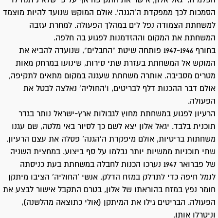
הפלמ"ח, יגאל אלון, אישר את התקיפה אף על פי שלא ניתנה לו
הסמכות לכך ממפקדת ה'הגנה'. אולם המוקש שנועד להיות מוצמד
למשחתת הצמודה נפל לים במהלך הפעולה. למחרת עזבה
המשחתת את המקום וההזדמנות לפגוע בה חלפה.
בחורף 1947-1946 פותחה שיטת "החבלים", שנועדה להביא את
המוקש אל המשחתת בעזרת שתי סירות, שינועו במרחק מאות
מטרים מסביבה. אותרה משחתת שעגנה במקום מתאים לתקיפה,
אולם דבר ההכנות דלף לבריטים, ו'החוליה' נאלצה לבטל את
הפעולה.
הרעיון לפגוע במשחתת מחוץ לגבולות ארץ-ישראל נותר בגדר
תוכנית בלבד. יגאל אלון יצא לשם כך לסיור באי מלטה, שם עגנו
משחתות בריטיות, אולם מיפקדת ה'הגנה' פסלה את עצם הרעיון.
שתי תוכניות ממשיות יותר נבלמו על סף ביצוע. במחצית השניה
של פברואר 1947 נערכו הכנות לחבלה במשחתת בעת כניסתה
לנמל חיפה כדי לתדלק במזח הדלק. אנשי 'החוליה' הציבו מיתקן
חומר נפץ במזח בהוראתו של אלון, בטרם התקבל אישור לבצע את
הפעולה. הבריטים גילו את המיתקן (אולי כתוצאה מהלשנה),
וניטרלו אותו.