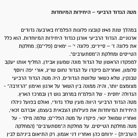
מטה הגדוד הרביעי – היחידות המיוחדות
במהלך שנת 1945 קובצו פלוגות הפלמ"ח בארבעה גדודים
ארגוניים. הגדוד הרביעי אורגן כגדוד היחידות המיוחדות. הוא כלל
את פלוגה ז' – סיירים; פלוגה י' – ימאים (פלי"ם); מחלקת
הטייסים ומחלקת ה"מסתערבים".
למפקדו הראשון של הגדוד מונה שמעון אבידן. החליף אותו יעקב
סלומון, ואחריהם פיקדו על הגדוד נחום שריג, אורי יפה ויוסף
טבנקין. שלא כשאר שלושת הגדודים, היה מטה הגדוד הרביעי
מצומצם יותר, והיה ממונה בין השאר על ארגון ואימון "הרזרבה" -
הגדולה יחסית - של הפלמ"ח במרחב גוש דן ובמרכז הארץ.
מטה הגדוד הרביעי היווה מעין שלד גדודי, ואולם בפועל ניהלו
היחידות המיוחדות את פעילותן הצבאית בעצמן. אברהם זכאי,
ואחריו שמואל ינאי, פיקדו על מטה הפלי"ם; שלמה מילר - על
מטה מחלקת הטייסים. על מחלקת ה"מסתערבים" (המחלקה
הערבית) - ירוחם כהן ואחריו דני אגמון. רק התיאום ביניהם לבין