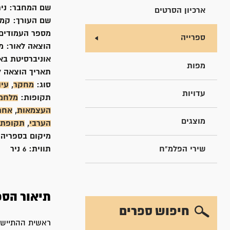
שם המחבר:
ניר
ארכיון הסרטים
שם העורך:
קמיח
מספר העמודים
ספרייה
הוצאה לאור:
מ
אוניברסיטת ב
מפות
תאריך הוצאה ל
סוג:
מחקר
,
עיו
עדויות
תקופות:
מלחמת
העצמאות
,
אחר
מוצגים
הערבי
,
תקופת 
מיקום בספריה
שירי הפלמ"ח
תווית:
6 ניר
תיאור הספ
חיפוש ספרים