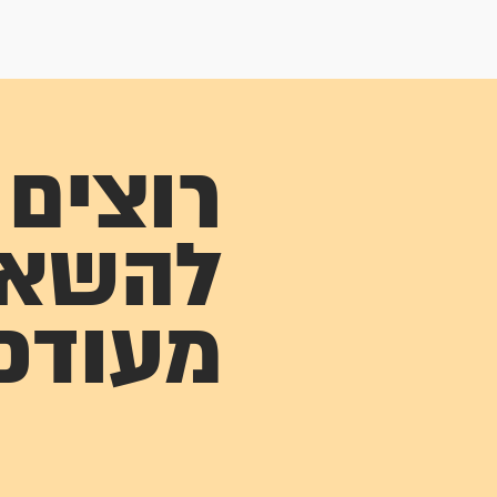
רוצים
להשא
מעודכ