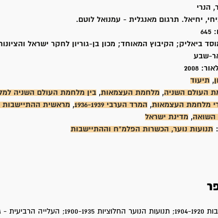
, הנרי
י, יחיאל. תרגום מאנגלית - עמנואל לוטם.
:
645
וסד ביאליק; הקיבוץ המאוחד; מכון בן-גוריון לחקר ישראל והציונות
אר-שבע
אור:
2008
ן
,
תיעוד
 העולם השניה
,
מלחמת העצמאות
,
בין מלחמת העולם השניה למ
י מלחמת העצמאות
,
המרד הערבי 1936-1939
,
מראשית ההתיישבות ו
השואה
,
מדינת ישראל
:
תנועות נוער, הכשרות הפלמ"ח וההתיישבות
ר
ראשית ההתיישבות 1904-1920; תנועות הנוער החלוציות 00-1935