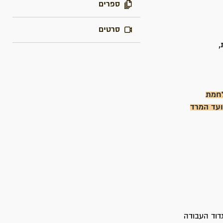
ספרים
סרטים
,
לחמת
עד המרד
19; העלייה הרביעית - גדוד העבודה