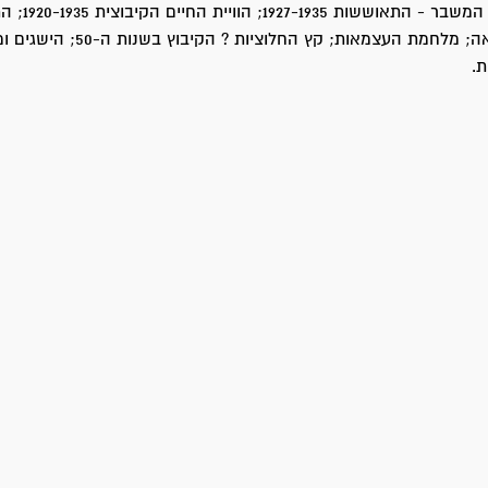
ועין חרוד; אחרי המשבר - התאושש
הקיבוצית והשואה; מלחמת העצמאות; קץ החלוציות ?
.