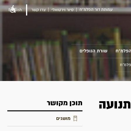
עמותת דור הפלמ"ח
סיור וירטואלי
צרו קשר
English
הפלמ"ח
שורת הנופלים
פלמ"ח
תנועה
תוכן מקושר
מושגים