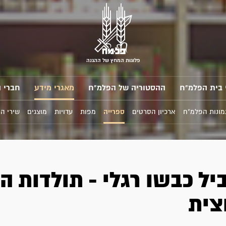
פלוגות המחץ של ההגנה
 בית הפלמ"ח
ההסטוריה של הפלמ"ח
מאגרי מידע
חברי 
מונות הפלמ"ח
ארכיון הסרטים
ספרייה
מפות
עדויות
מוצגים
שירי ה
יל כבשו רגלי - תולדות ה
צית