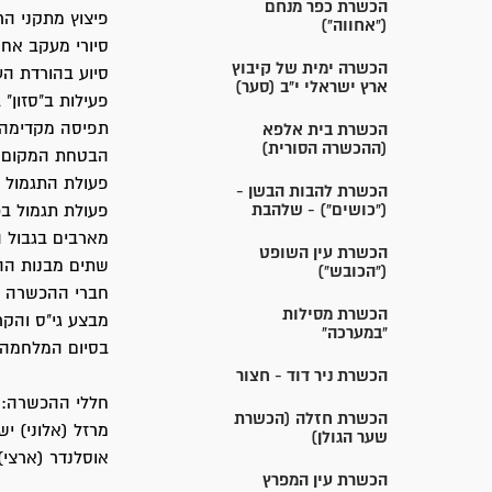
הכשרת כפר מנחם
פיצוץ מתקני ה
("אחווה")
סיורי מעקב אחר
הכשרה ימית של קיבוץ
סיוע בהורדת העו
ארץ ישראלי י"ב (סער)
פעילות ב"סזון" 
תפיסה מקדימה ש
הכשרת בית אלפא
(ההכשרה הסורית)
הבטחת המקום ב
פעולת התגמול ב
הכשרת להבות הבשן -
("כושים") - שלהבת
פעולת תגמול בכ
מארבים בגבול הצ
הכשרת עין השופט
שתים מבנות ההכ
("הכובש")
חברי ההכשרה נט
הכשרת מסילות
מבצע גי"ס והקר
"במערכה"
בסיום המלחמה 
הכשרת ניר דוד - חצור
חללי ההכשרה:
הכשרת חזלה (הכשרת
מרזל (אלוני) י
שער הגולן)
אוסלנדר (ארצי)
הכשרת עין המפרץ