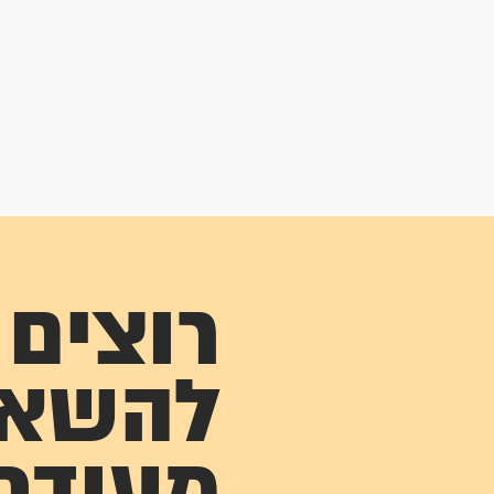
רוצים
להשא
מעודכ