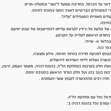
רדאר על הכרמל, בחריבה שמעל ל"נשר" ובסטלה-מריס.
י הפטרולים הבריטיים לאורך החוף צפונית לחיפה.
לים מאוניית המעפילים "עליה".
בחיפה.
ל קלעת אל-ג'ידין לקראת עלייתו להתיישבות של קבוץ יחיעם.
חודש הראשון לעלייה על הקרקע.
בלאד א- שייח'.
פר כנה.
פון למניעת חדירה באיזור חניתה, אילון ומצובה.
שרה נשלחו לליווי השיירות לירושלים.
לו חלק בקרבות במחלקת הל"ה, בהגנת דגניה, משמר העמק, זרעין, מל
בות בנגב בהן נטל חלק הגדוד הראשון בחטיבת יפתח.
חזרו רבים מההכשרה לקבוץ שער-העמקים .
שראל נפל עם מחלקת הל"ה.
 עמרם נפל בהגנת דגניה ב'.