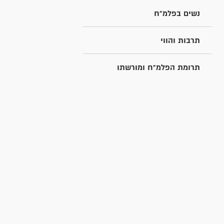
נשים בפלמ"ח
תרבות והווי
תרומת הפלמ"ח ומורשתו