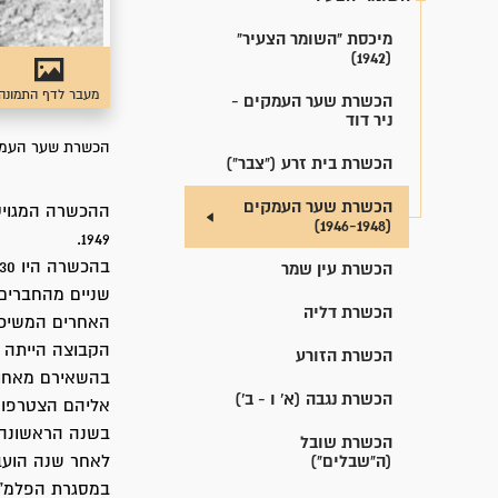
מיכסת "השומר הצעיר"
(1942)
מעבר לדף התמונה
הכשרת שער העמקים -
ניר דוד
הכשרת שער העמק
הכשרת בית זרע ("צבר")
הכשרת שער העמקים
(1946-1948)
1949.
בהכשרה היו 30 חברים: 21 בנים, 9 בנות.
הכשרת עין שמר
שניים מהחברים
הכשרת דליה
האחרים המשיכו
הכשרת הזורע
בהשאירם מאחור 
הכשרת נגבה (א' ו - ב')
אליהם הצטרפו 
בשנה הראשונה 
הכשרת שובל
(ה"שבלים")
לאחר שנה הועב
במסגרת הפלמ"ח