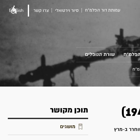
עמותת דור הפלמ"ח
סיור וירטואלי
צרו קשר
English
הפלמ"ח
שורת הנופלים
מ"ח
תוכן מקושר
מושגים
למרץ 1946 וחלק מחבריה שוחרר ב-מרץ