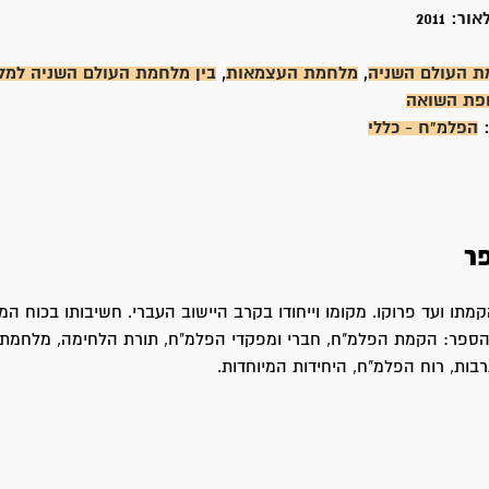
אור:
2011
 העולם השניה
,
מלחמת העצמאות
,
בין מלחמת העולם השניה למ
פת השואה
:
הפלמ"ח - כללי
ר
מתו ועד פרוקו. מקומו וייחודו בקרב היישוב העברי. חשיבותו בכוח המג
 הספר: הקמת הפלמ"ח, חברי ומפקדי הפלמ"ח, תורת הלחימה, מלחמת
תרבות, רוח הפלמ"ח, היחידות המיוחדות.