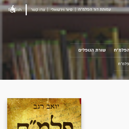
עמותת דור הפלמ"ח
סיור וירטואלי
צרו קשר
English
הפלמ"ח
שורת הנופלים
פלמ"ח