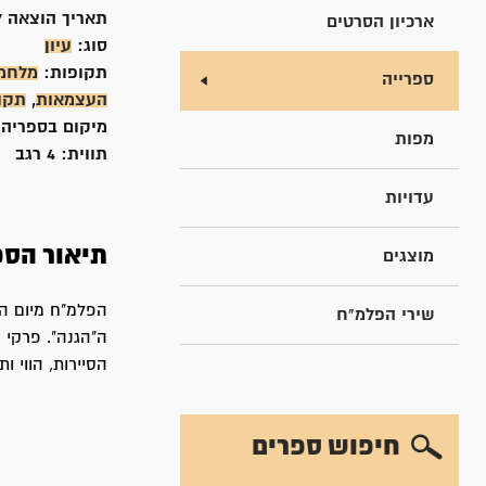
תאריך הוצאה ל
ארכיון הסרטים
סוג:
עיון
תקופות:
מלחמת
ספרייה
העצמאות
,
תקו
מיקום בספריה
מפות
תווית:
4 רגב
עדויות
תיאור הספ
מוצגים
הפלמ"ח מיום הק
שירי הפלמ"ח
ה"הגנה". פרקי
הסיירות, הווי ו
חיפוש ספרים