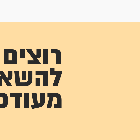
רוצים
להשא
מעודכ