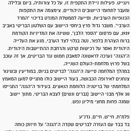
וינגייט. פעילות ניידת התקפית זו, על כל צורותיה, ביום ובלילה
ומעבר לתחומי היישובים היהודיים, צימצמה את התקפות
הכנופיות הערביות, וסייעה לממשלת המנדט בדיכוי "המרד
הערבי". משבר גדול פרץ ביחסי היישוב עם השלטון הבריטי באביב
1939, עם פרסום "הספר הלבן", ששינה את המדיניות הקודמת
ברוח הצהרת בלפור, נטה בגלוי לצד הערבי, מנע את העלייה
היהודית ואסר על רכישות קרקע והרחבת ההתיישבות היהודית.
ה"הגנה" נערכה לראשונה למאבק חמוש נגד הבריטים, אך זה עוכב
בשל פרוץ מלחמת-העולם השנייה.
במהלך המלחמה סייעה ה"הגנה" לבריטים בגיוס, במודיעין ובשיגור
צנחנים לאירופה הכבושה, בעוד היישוב כולו מתגייס למען המאמץ
המלחמתי של בריטניה הלוחמת הנאצים. בעידוד ה"הגנה" התגייסו
30 אלף מבני היישוב (גברים ונשים) לצבא הבריטי, מתוך יישוב
שמנה פחות מחצי מיליון נפש.
פלמ"ח, חי"ש, חי"ם, גדנ"ע
בד בבד עם העזרה לבריטים שקדה ה"הגנה" על חיזוק כוחה