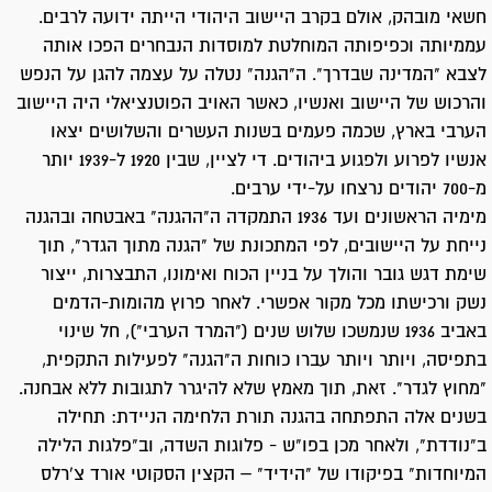
חשאי מובהק, אולם בקרב היישוב היהודי הייתה ידועה לרבים.
עממיותה וכפיפותה המוחלטת למוסדות הנבחרים הפכו אותה
לצבא "המדינה שבדרך". ה"הגנה" נטלה על עצמה להגן על הנפש
והרכוש של היישוב ואנשיו, כאשר האויב הפוטנציאלי היה היישוב
הערבי בארץ, שכמה פעמים בשנות העשרים והשלושים יצאו
אנשיו לפרוע ולפגוע ביהודים. די לציין, שבין 1920 ל-1939 יותר
מ-700 יהודים נרצחו על-ידי ערבים.
מימיה הראשונים ועד 1936 התמקדה ה"ההגנה" באבטחה ובהגנה
נייחת על היישובים, לפי המתכונת של "הגנה מתוך הגדר", תוך
שימת דגש גובר והולך על בניין הכוח ואימונו, התבצרות, ייצור
נשק ורכישתו מכל מקור אפשרי. לאחר פרוץ מהומות-הדמים
באביב 1936 שנמשכו שלוש שנים ("המרד הערבי"), חל שינוי
בתפיסה, ויותר ויותר עברו כוחות ה"הגנה" לפעילות התקפית,
"מחוץ לגדר". זאת, תוך מאמץ שלא להיגרר לתגובות ללא אבחנה.
בשנים אלה התפתחה בהגנה תורת הלחימה הניידת: תחילה
ב"נודדת", ולאחר מכן בפו"ש - פלוגות השדה, וב"פלגות הלילה
המיוחדות" בפיקודו של "הידיד" – הקצין הסקוטי אורד צ'רלס