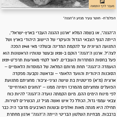
מעבר לדף התמונה
הפלמ"ח- חוטר צעיר מגזע ה"הגנה"
ה"הגנה", או בשמה המלא "ארגון ההגנה העברי בארץ-ישראל",
הייתה הגוף הצבאי הגדול והעיקרי של היישוב היהודי בארץ ושל
התנועה הציונית עד להקמת המדינה ובשלהי מאי 1948 הפכה
לצה"ל. ארגון ה"הגנה" הוקם ב-1920 ובעשר שנותיו הראשונות הוא
פעל בחסות הסתדרות העובדים. לאור לקחי מאורעות תרפ"ט-1929
הועמדה ה"הגנה" תחת מרותם המלאה של המוסדות הלאומיים –
הסוכנות היהודית והוועד הלאומי – ובראשה נקבעה מפקדה
ארצית (מ"א) פריטטית בת שישה נציגי-ציבור: מחציתם מתנועת
הפועלים ומחציתם מהמרכז וימינה ממנו – "החוגים האזרחיים"
לפי מינוח הימים ההם. מיום הקמתה נועדה ה"הגנה" להיות כוח
צבאי עממי גדול, הכולל כל איש ואשה מגיל 17, הכשירים לשירות.
תחילה היא מנתה מאות ואלפים ובשנות הארבעים מדובר היה כבר
ברבבות. מבחינת השלטון הבריטי הייתה ה"הגנה" ארגון מחתרת