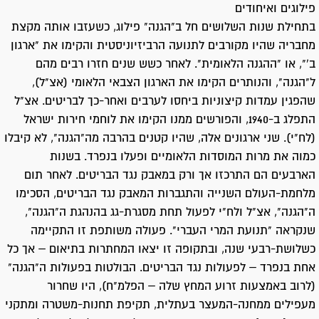
פילוגים ואיחודים
בתחילת שנות השלושים חל ב"הגנה" פילוג, כשעזבו אותה מקצת
מחבריה שהיו מקורבים לתנועה הרביזיוניסטית והקימו את "ארגון
ב'", או "ההגנה הלאומית". לאחר כשש שנים חזרו רבים מהם
ל"הגנה", והנותרים הקימו את הארגון הצבאי הלאומי (אצ"ל),
שהפגין עמדות קיצוניות ביחסו לערבים ואחר-כך לבריטים. אצ"ל
התפלג ב-1940, והפורשים ממנו הקימו את לוחמי חירות ישראל
(לח"י). שני ארגונים אלה, שהיו קטנים בהרבה מה"הגנה", לא קיבלו
כמוה את מרות המוסדות הלאומיים ופעלו בנפרד. בשנות
הארבעים הם התרכזו אך ורק במאבק נגד הבריטים. לאחר תום
מלחמת-העולם השנייה והתגברות המאבק נגד הבריטים, הסכימו
ה"הגנה", אצ"ל ולח"י לפעול תחת מסגרת-גג בהנהגת ה"הגנה",
שנקראה "תנועת המרי העברי". פעולה משותפת זו התקיימה
כשלושת-רבעי שנה, ובתקופה זו יצאו המחתרות בתיאום – אך כל
אחת בנפרד – לפעולות נגד הבריטים. הבולטות בפעולות ה"הגנה"
(לרוב באמצעות זרוע המחץ שלה – הפלמ"ח), היו שחרור
מעפילים ממחנה-המעצר בעתלית, תקיפת תחנות-משטרה ומתקני