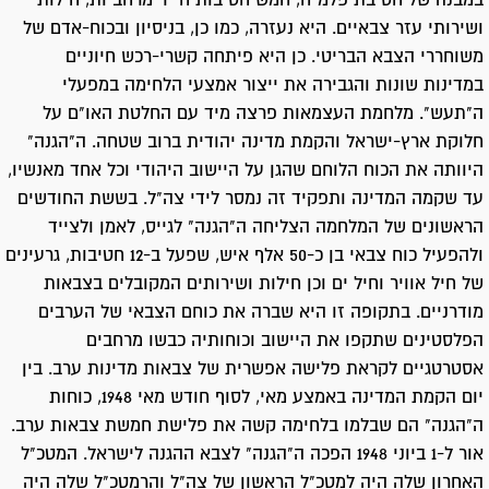
במבנה של חטיבת פלמ"ח, חמש חטיבות חי"ר מרחביות, חילות
ושירותי עזר צבאיים. היא נעזרה, כמו כן, בניסיון ובכוח-אדם של
משוחררי הצבא הבריטי. כן היא פיתחה קשרי-רכש חיוניים
במדינות שונות והגבירה את ייצור אמצעי הלחימה במפעלי
ה"תעש". מלחמת העצמאות פרצה מיד עם החלטת האו"ם על
חלוקת ארץ-ישראל והקמת מדינה יהודית ברוב שטחה. ה"הגנה"
היוותה את הכוח הלוחם שהגן על היישוב היהודי וכל אחד מאנשיו,
עד שקמה המדינה ותפקיד זה נמסר לידי צה"ל. בששת החודשים
הראשונים של המלחמה הצליחה ה"הגנה" לגייס, לאמן ולצייד
ולהפעיל כוח צבאי בן כ-50 אלף איש, שפעל ב-12 חטיבות, גרעינים
של חיל אוויר וחיל ים וכן חילות ושירותים המקובלים בצבאות
מודרניים. בתקופה זו היא שברה את כוחם הצבאי של הערבים
הפלסטינים שתקפו את היישוב וכוחותיה כבשו מרחבים
אסטרטגיים לקראת פלישה אפשרית של צבאות מדינות ערב. בין
יום הקמת המדינה באמצע מאי, לסוף חודש מאי 1948, כוחות
ה"הגנה" הם שבלמו בלחימה קשה את פלישת חמשת צבאות ערב.
אור ל-1 ביוני 1948 הפכה ה"הגנה" לצבא ההגנה לישראל. המטכ"ל
האחרון שלה היה למטכ"ל הראשון של צה"ל והרמטכ"ל שלה היה