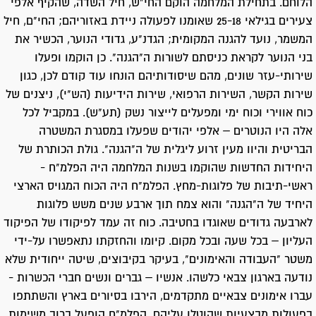
הלוחם. בתחילת המלחמה הוקם החי"ש, חיל השדה, שהקיף אלפי
צעירים בגילאי 25-18 שאומנו לפעולה ניידת באזוריהם; החי"ם, חיל
המשמר, נועד להגנה המקומית; הגדנ"ע, גדודי הנוער, הכשיר את
בני הנוער לקראת כניסתם לשורות ה"הגנה". כן הוקמו ופעלו
שירותי-עזר שונים, מהם שיסודותיהם הונחו עוד קודם לכן, כגון
שירות הקשר, השירות הרפואי, שירות הידיעות (הש"י), ניצנים של
כוח אווירי וכוח ימי ומפעלים לייצור נשק (תע"ש). במקביל לכל
אלה היו הנוטרים – אלפי יהודים שפעלו במסגרת המשטרה
הבריטית והיוו מעין זרוע ליגלית של ה"הגנה". גולת הכותרת של
היחידות החדשות שהוקמו בשנות המלחמה היה הפלמ"ח -
ראשי-תיבות של פלוגות-מחץ. הפלמ"ח היה הכוח המגויס הארצי
היחיד של ה"הגנה" והוא צמח תוך ארבע שנים משש פלוגות
לארבעה גדודים שאוגדו בחטיבה. כוח זה עמד לפיקודו של הפיקוד
העליון – בכל שעה ובכל מקום. קיומו והחזקתו נתאפשרו על-ידי
משטר "העבודה והאימונים", בעיקר בקיבוצים, שיטה ייחודית שלא
נודעה בארגון צבאי כלשהו. אנשיו – גברים ונשים חברי הכשרות -
עברו אימונים צבאיים מתקדמים, הירבו בסיורים בארץ והשתתפו
בפעולות מבצעיות שהוטלו עליהם. הפלמ"ח הופעל ברוב משימות