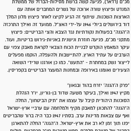
מכ"ם (רדאר), פגיעה קשה ברשת מסילות-הברזל של ממשלת
המנדט ופיצוץ שורה ארוכה של גשרים המחברים אותה עם
הארצות השכנות. שיתוף זה הגיע לקיצו לאחר פיצוץ מלון המלך
דוד בירושלים ביולי 1946 על-ידי האצ"ל. ממועד זה ואילך התרכזה
ה"הגנה" בפעולות נקודתיות נגד הצבא והצי הבריטיים: פיצוץ
מתקני מכ"ם, פגיעה חוזרת ונישנית באניות-גירוש בריטיות, ועוד.
עיקר המאמץ הוקדש לבניית הכוח הצבאי לקראת מאבק צפוי עם
הערבים על עתיד הארץ, להתיישבות ולהעפלה. הוקמו מפעלים
לייצור נשק במחתרת - "התעש". כמו כן אורגנו שרידי השואה
הצעירים ואומנו באירופה ובמחנות המעצר הבריטיים בקפריסין.
"פרק ה'הגנה' יזרח בהוד ובגאון"
מקיץ 1947 ואילך, בעיקר משעה שדוד בן-גוריון, יו"ר הנהלת
הסוכנות היהודית קיבל על עצמו את "תיק הביטחון", החלה
ה"הגנה" להתכונן למאבק מקיף ולמלחמה עם ערביי ארץ-ישראל
ואף עם צבאות מדינות ערב. בסתיו 1947 כבר היה ברור שהבריטים
יפנו תוך זמן לא רב את ארץ-ישראל. ה"הגנה" החלה להתארגן