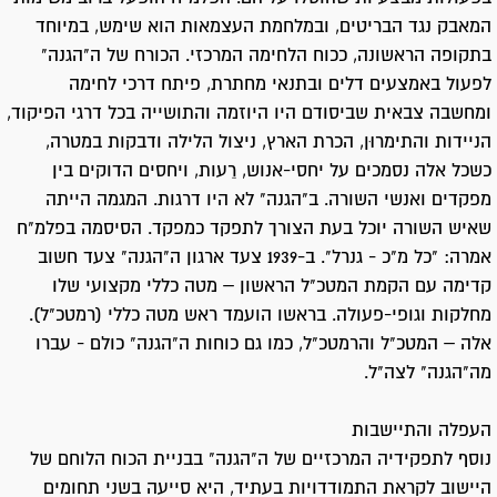
המאבק נגד הבריטים, ובמלחמת העצמאות הוא שימש, במיוחד
בתקופה הראשונה, ככוח הלחימה המרכזי. הכורח של ה"הגנה"
לפעול באמצעים דלים ובתנאי מחתרת, פיתח דרכי לחימה
ומחשבה צבאית שביסודם היו היוזמה והתושייה בכל דרגי הפיקוד,
הניידות והתימרוּן, הכרת הארץ, ניצול הלילה ודבקות במטרה,
כשכל אלה נסמכים על יחסי-אנוש, רֵעות, ויחסים הדוקים בין
מפקדים ואנשי השורה. ב"הגנה" לא היו דרגות. המגמה הייתה
שאיש השורה יוכל בעת הצורך לתפקד כמפקד. הסיסמה בפלמ"ח
אמרה: "כל מ"כ - גנרל". ב-1939 צעד ארגון ה"הגנה" צעד חשוב
קדימה עם הקמת המטכ"ל הראשון – מטה כללי מקצועי שלו
מחלקות וגופי-פעולה. בראשו הועמד ראש מטה כללי (רמטכ"ל).
אלה – המטכ"ל והרמטכ"ל, כמו גם כוחות ה"הגנה" כולם - עברו
מה"הגנה" לצה"ל.
העפלה והתיישבות
נוסף לתפקידיה המרכזיים של ה"הגנה" בבניית הכוח הלוחם של
היישוב לקראת התמודדויות בעתיד, היא סייעה בשני תחומים