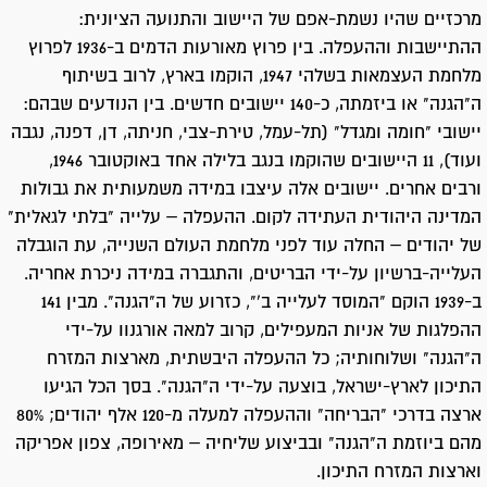
מרכזיים שהיו נשמת-אפם של היישוב והתנועה הציונית:
ההתיישבות וההעפלה. בין פרוץ מאורעות הדמים ב-1936 לפרוץ
מלחמת העצמאות בשלהי 1947, הוקמו בארץ, לרוב בשיתוף
ה"הגנה" או ביזמתה, כ-140 יישובים חדשים. בין הנודעים שבהם:
יישובי "חומה ומגדל" (תל-עמל, טירת-צבי, חניתה, דן, דפנה, נגבה
ועוד), 11 היישובים שהוקמו בנגב בלילה אחד באוקטובר 1946,
ורבים אחרים. יישובים אלה עיצבו במידה משמעותית את גבולות
המדינה היהודית העתידה לקום. ההעפלה – עלייה "בלתי לגאלית"
של יהודים – החלה עוד לפני מלחמת העולם השנייה, עת הוגבלה
העלייה-ברשיון על-ידי הבריטים, והתגברה במידה ניכרת אחריה.
ב-1939 הוקם "המוסד לעלייה ב'", כזרוע של ה"הגנה". מבין 141
ההפלגות של אניות המעפילים, קרוב למאה אורגנוו על-ידי
ה"הגנה" ושלוחותיה; כל ההעפלה היבשתית, מארצות המזרח
התיכון לארץ-ישראל, בוצעה על-ידי ה"הגנה". בסך הכל הגיעו
ארצה בדרכי "הבריחה" וההעפלה למעלה מ-120 אלף יהודים; 80%
מהם ביוזמת ה"הגנה" ובביצוע שליחיה – מאירופה, צפון אפריקה
וארצות המזרח התיכון.