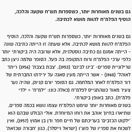
גם בשנים מאוחרות יותר, כשספרות תש"ח שקעה והלכה,
הוסיף הפלמ"ח להוות מושא לכתיבה.
גם בשנים מאוחרות יותר, כשספרות תש"ח שקעה והלכה, הוסיף
הפלמ"ח להוות מושא לכתיבה. אלא שעתה זו הייתה כתיבה שונה
- הייתה אמנם גם כתיבה נוסטלגית, אלא שרובה היה ביקורתי יותר
כלפי ערכי הפלמ"ח ורוח התקופה בה פעל. הסופר שלמה ניצן כתב
טרילוגיית ספרים- 'בינו לבינם' (1953), 'צבת בצבת' (1956) ו'יתד
לאוהל' (1960) - אשר הייתה מעין סאגה על ירידתו החברתית של
דור הפלמ"ח לאחר המלחמה. גם הסופר יורם קניוק, שהיה נער
צעיר מאוד כשהתגייס לפלמ"ח (כאלה כונו: 'ילמ"ח' = ילדי
פלמ"ח), כתב באופן ביקורתי.
בשנים מאוחרות יותר שימש הפלמ"ח עצמו נושא בכמה ספרים,
שתיארו בחיוך אוהב את רוחו המיוחדת. אולי הבולט שבהם הוא
'ילקוט הכזבים' בעריכתם של חיים חפר ודן בן אמוץ (1957), ואין
לשכוח את ספריו של פוצ'ו (ישראל וייסלר), כגון 'חבורה שכזאת'