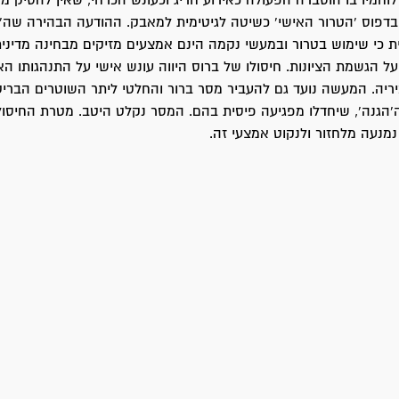
וחמיו בו הוסברה הפעולה כאירוע חריג וכעונש הכרחי, שאין להסיק ממ
בדפוס 'הטרור האישי' כשיטה לגיטימית למאבק. ההודעה הבהירה שה'
 כי שימוש בטרור ובמעשי נקמה הינם אמצעים מזיקים מבחינה מדינית
ל הגשמת הציונות. חיסולו של ברוס היווה עונש אישי על התנהגותו הא
יריה. המעשה נועד גם להעביר מסר ברור והחלטי ליתר השוטרים הברי
'הגנה', שיחדלו מפגיעה פיסית בהם. המסר נקלט היטב. מטרת החיסול
נמנעה מלחזור ולנקוט אמצעי זה.