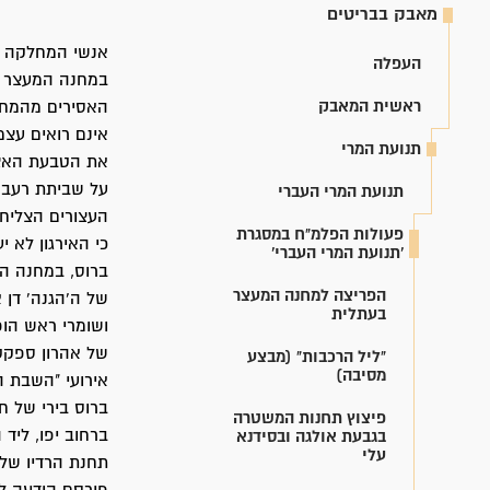
מאבק בבריטים
העפלה
ראשית המאבק
האסירים מהמחל
אינם רואים עצמ
תנועת המרי
את הטבעת האצבע
על שביתת רעב 
תנועת המרי העברי
העצורים הצליחו
פעולות הפלמ"ח במסגרת
כי האירגון לא 
'תנועת המרי העברי'
ברוס, במחנה המ
הפריצה למחנה המעצר
של ה'הגנה' דן 
בעתלית
ושומרי ראש הופ
של אהרון ספקט
"ליל הרכבות" (מבצע
מסיבה)
פיצוץ תחנות המשטרה
ברחוב יפו, ליד
בגבעת אולגה ובסידנא
עלי
תחנת הרדיו של 