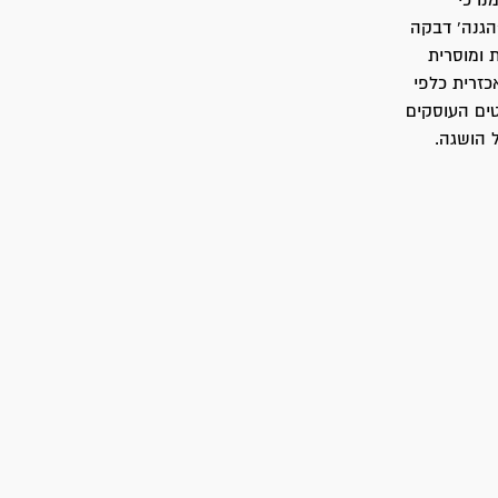
נו כי
הגנה' דבקה
 ומוסרית
כזרית כלפי
טים העוסקים
 הושגה.