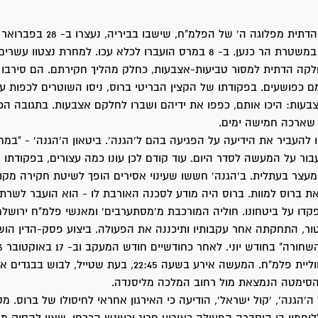
במחנה המעצר במשטרת הר כנען. ב- 8 במרס הועברו לכלא עכו. למחרת נצטוו
קה הדתית למסור טביעות-אצבעות, כחלק מהליך חקירתם. הם סירבו 
ם כפושעים. בפקודתו של הקצין הבריטי ברוס, ניסו השוטרים לכפות ע
ות: היכו אותם, כפפו את ידיהם ושברו לחלקם אצבעות. בתגובה הכר
שארכה חמישה ימים.
 להעביר את הידיעה על הפגיעה בהם ל'הגנה'. ביטאון ה'הגנה' - "במח
יעבור על המעשה לסדר היום. עוד קודם לכן עונו כמה עצורים, בפקודת
עצר בעתלית. ב'הגנה' חששו שעינוי אסירים הופך לשיטת חקירה מקובל
את ברוס למוות. ברוס היה מודע לסכנה האורבת לו - הוא הועבר לשרת 
קדו על ביטחונו. חוליה המורכבת מ'מסתערבים' ומאנשי פלמ"ח ירושלמי
ור, התחקתה אחר עקבותיו ותיכננה את הפעולה. ביצוע פסק-הדין הו
ברוס בירי של חוליית פלמ"ח. המעשה אירע בשעה 22:45, בעת שטייל, לבוש 
 הסימטה הנמצאת מול רחוב המלכה מליסנדה.
ה'הגנה', 'קול ישראל', הודיעה כי האירגון אחראי לחיסולו של ברוס. 