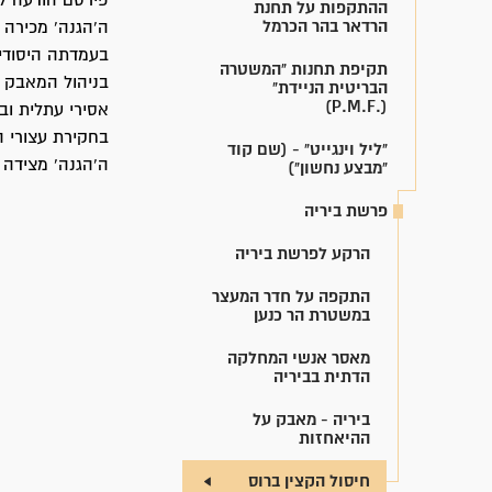
פירסם הודעה לל
ההתקפות על תחנת
הרדאר בהר הכרמל
ה'הגנה' מכירה 
בעמדתה היסודית
תקיפת תחנות "המשטרה
בניהול המאבק ע
הבריטית הניידת"
(.P.M.F)
אסירי עתלית וב
בחקירת עצורי ה
"ליל וינגייט" - (שם קוד
ה'הגנה' מצידה 
"מבצע נחשון")
פרשת ביריה
הרקע לפרשת ביריה
התקפה על חדר המעצר
במשטרת הר כנען
מאסר אנשי המחלקה
הדתית בביריה
ביריה - מאבק על
ההיאחזות
חיסול הקצין ברוס