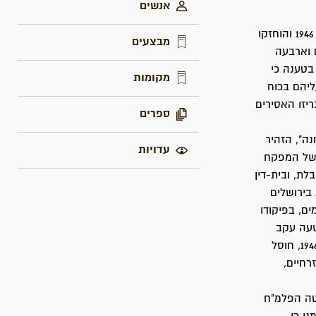
אנשים
אנשי המחלקה הדתית מפלוגה ה' של הפלמ"ח, שישבו בביריה, נעצרו ב- 28 בפברואר 1946 והוחזקו
מבצעים
 עשרים וארבעה
בטענה כי
מקומות
ליהם בכוח
יזו האסירים
ספרים
נה", הזהיר
עדויות
ו של המפקח
ת, ובית-דין
בירושלים
ם, בפיקודו
שעה עקב
אירועי "השבת השחורה" בחודש יוני. לאחר כחודשיים חודש המעקב וב- 17 באוקטובר 1946, חוסל
בבגדים אזרחיים,
מטה הפלמ"ח