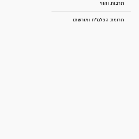
תרבות והווי
תרומת הפלמ"ח ומורשתו