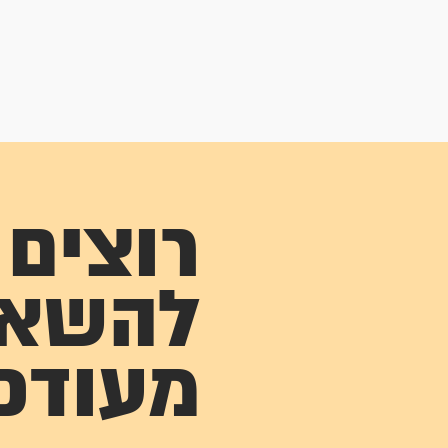
רוצים
להשא
מעודכ