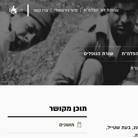
עמותת דור הפלמ"ח
סיור וירטואלי
צרו קשר
English
הפלמ"ח
שורת הנופלים
מ"ח
תוכן מקושר
מושגים
ב - 17באוקטובר 1946, חוסל ברוס בירי של חוליית פלמ"ח. המעשה אירע בשעה 22:45, בעת שטייל,
ה.