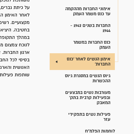
משותפת למפקדי
על כיתת גברים,
אימוני החברות מההקמה
עד כנס משמר העמק
לאחר האימון ה
מקצועיים. רשימ
החברות בשנים 1942 -
בחטיבה. היציא
1944
במהלך התקופה 
כנס החברות במשמר
לנוכח צמצום מ
העמק
ארגון החברות. 
אימון הנשים לאחר 'כנס
בסיסי לכל החב
החברות'
האנושית והארגו
שותפות פעילות 
גיוס הנשים במסגרת גיוס
ההכשרות
מעורבות נשים במבצעים
ובפעילות קרבית בתק'
המאבק
פעילות נשים בתפקידי
עזר
לוחמות הפלמ"ח