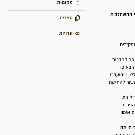
מקומות
בספטמבר 1943, קבע את דפוסי ההשתלבות
ספרים
עדויות
ספר החברות
 באופו
לו, שהועברו
קשור להחזקת
יל את
הפרדת
 אימון
 הייתה