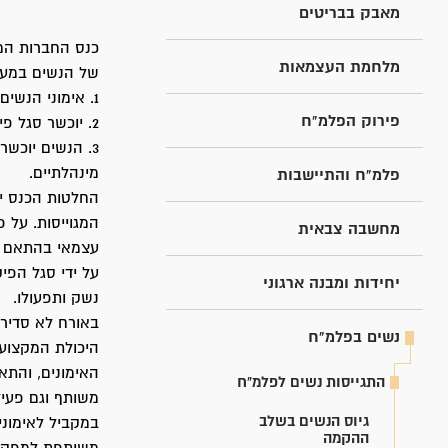
מאבק בבריטים
מלחמת העצמאות
של הנשים במער
1. אימוני הנשים יופרדו מאימוני הגברים.
פירוק הפלמ"ח
2. יוכשר סגל פיקוד של נשים לצורך אימון החברות.
3. הנשים יוכשרו למגוון רחב של תפקידים - כגון: קשר, עזרה ראשונה, נהגות, סיירות ותפקידים
מינהלתיים.
פלמ"ח והתיישבות
החלטות הכנס יו
המגוייסות. על
מחשבה צבאית
עצמאי בהתאם לת
על ידי סגל הפי
יחידות ומבנה ארגוני
נשק ותפעולו.
באורח לא סדיר
נשים בפלמ"ח
היכולת המקצוע
האימונים, והתא
התגייסות נשים לפלמ"ח
משותף וגם פעי
גיוס הנשים בשלב
במקביל לאימוני
ההקמה