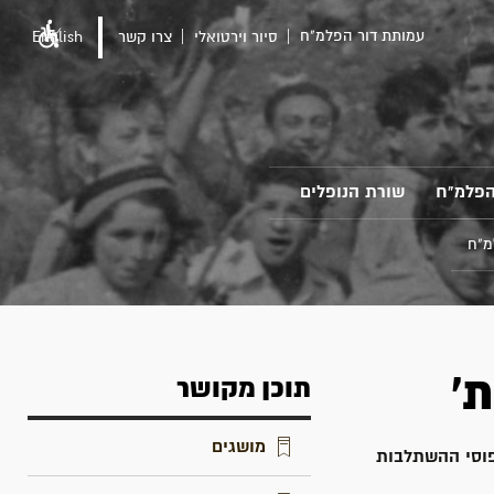
עמותת דור הפלמ"ח
סיור וירטואלי
צרו קשר
English
הפלמ"ח
שורת הנופלים
מ"ח
'
תוכן מקושר
מושגים
שמר-העמק בספטמבר 1943, קבע את דפוסי ההשתלבות